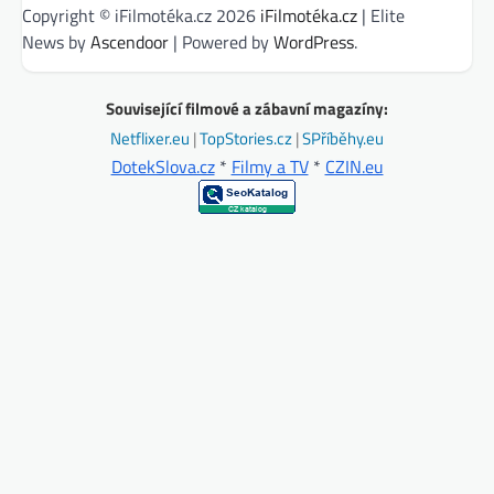
Copyright © iFilmotéka.cz 2026
iFilmotéka.cz
| Elite
News by
Ascendoor
| Powered by
WordPress
.
Související filmové a zábavní magazíny:
Netflixer.eu
|
TopStories.cz
|
SPříběhy.eu
DotekSlova.cz
*
Filmy a TV
*
CZIN.eu