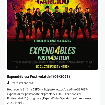
Expend4bles: Postr4datelní (09/2023)
Petra Vrchotická
Hodnocení: 51 % na ČSFD -> https://www.csfd.cz/film/357667-
expend4bles-postr4datelni/prehled/ Film „Expend4bles:
Postr4datelní“ (v originále „Expend4bles“) je akční snímek z roku
2023, který…