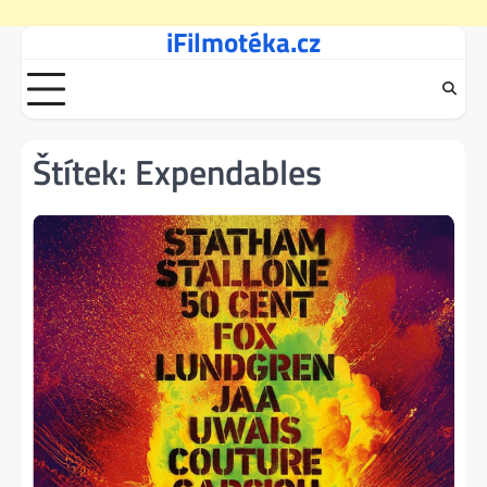
iFilmotéka.cz
Skip
to
content
Štítek:
Expendables