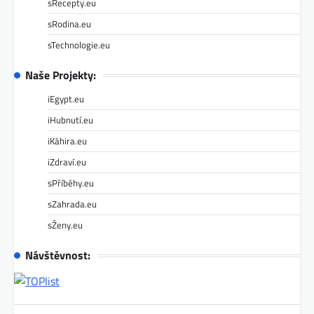
sRecepty.eu
sRodina.eu
sTechnologie.eu
Naše Projekty:
iEgypt.eu
iHubnutí.eu
iKáhira.eu
iZdraví.eu
sPříběhy.eu
sZahrada.eu
sŽeny.eu
Návštěvnost: