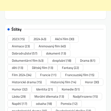
Štítky
2023
(15)
2024
(43)
Akční film
(30)
Animace
(23)
Animovaný film
(40)
Dobrodružství
(57)
dokument
(13)
Dokumentární film
(43)
dospívání
(18)
Drama
(61)
děti
(13)
Dětský film
(13)
Fantasy
(22)
Film 2024
(34)
Francie
(11)
Francouzský film
(15)
Historické drama
(15)
Historický film
(14)
Horor
(30)
Humor
(32)
Identita
(21)
Komedie
(51)
Láska
(29)
Morální dilemata
(13)
Nadpřirozeno
(15)
Napětí
(17)
odvaha
(18)
Pomsta
(12)
psychologické drama
(15)
Psychologický thriller
(23)