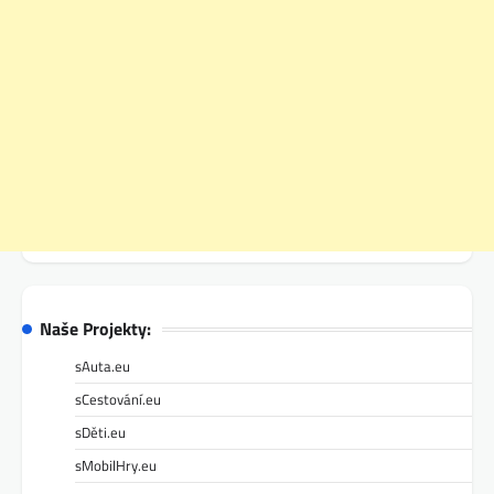
Naše Projekty:
sAuta.eu
sCestování.eu
sDěti.eu
sMobilHry.eu