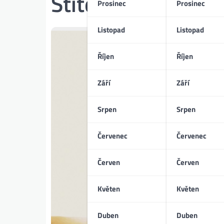
Štítek:
expanze n
Prosinec
Prosinec
Listopad
Listopad
Říjen
Říjen
Září
Září
Srpen
Srpen
Červenec
Červenec
Červen
Červen
Květen
Květen
Duben
Duben