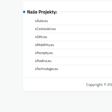
Naše Projekty:
sAuta.eu
sCestování.eu
sDěti.eu
sMobilHry.eu
sRecepty.eu
sRodina.eu
sTechnologie.eu
Copyright © iF