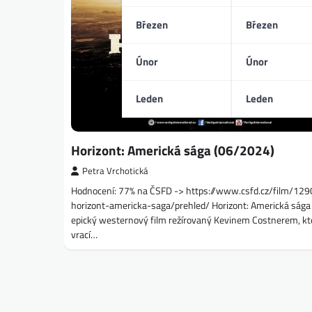
Březen
Březen
Únor
Únor
Leden
Leden
Horizont: Americká sága (06/2024)
Petra Vrchotická
Hodnocení: 77% na ČSFD -> https://www.csfd.cz/film/12
horizont-americka-saga/prehled/ Horizont: Americká sága 
epický westernový film režírovaný Kevinem Costnerem, kt
vrací…