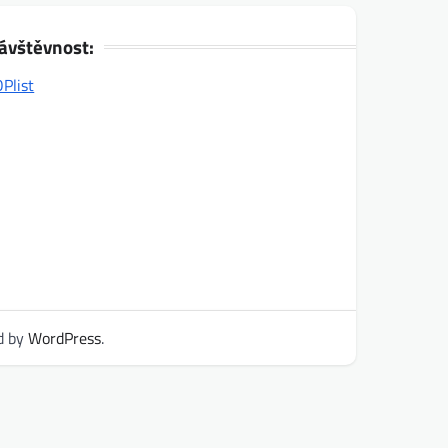
ávštěvnost:
d by
WordPress
.