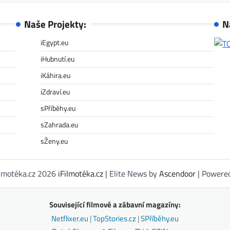
Naše Projekty:
N
iEgypt.eu
iHubnutí.eu
iKáhira.eu
iZdraví.eu
sPříběhy.eu
sZahrada.eu
sŽeny.eu
ilmotéka.cz 2026
iFilmotéka.cz
| Elite News by
Ascendoor
| Powere
Související filmové a zábavní magazíny:
Netflixer.eu
|
TopStories.cz
|
SPříběhy.eu