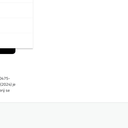
90475-
(2024) je
erý se