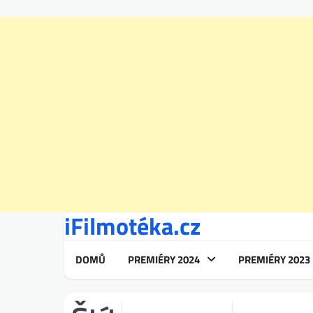
iFilmotéka.cz
Skip
to
content
DOMŮ
PREMIÉRY 2024
PREMIÉRY 2023