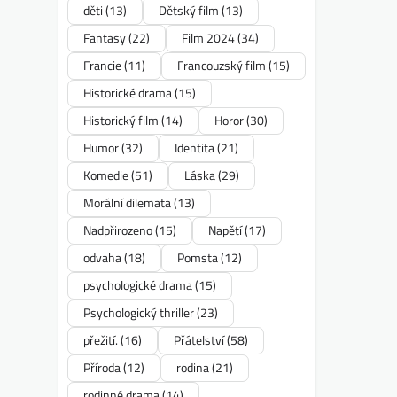
děti
(13)
Dětský film
(13)
Fantasy
(22)
Film 2024
(34)
Francie
(11)
Francouzský film
(15)
Historické drama
(15)
Historický film
(14)
Horor
(30)
Humor
(32)
Identita
(21)
Komedie
(51)
Láska
(29)
Morální dilemata
(13)
Nadpřirozeno
(15)
Napětí
(17)
odvaha
(18)
Pomsta
(12)
psychologické drama
(15)
Psychologický thriller
(23)
přežití.
(16)
Přátelství
(58)
Příroda
(12)
rodina
(21)
rodinné drama
(14)