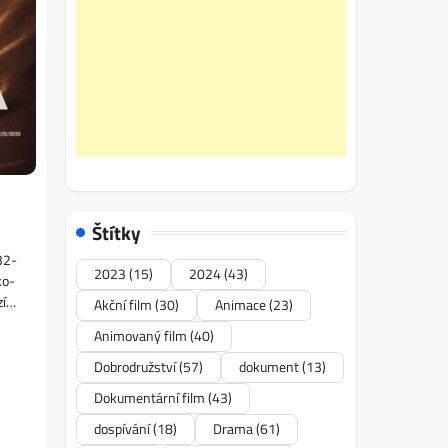
Štítky
32-
2023
(15)
2024
(43)
ko-
zí…
Akční film
(30)
Animace
(23)
Animovaný film
(40)
Dobrodružství
(57)
dokument
(13)
Dokumentární film
(43)
dospívání
(18)
Drama
(61)