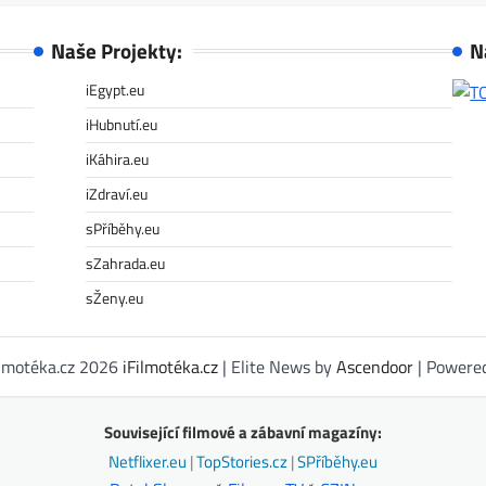
Naše Projekty:
N
iEgypt.eu
iHubnutí.eu
iKáhira.eu
iZdraví.eu
sPříběhy.eu
sZahrada.eu
sŽeny.eu
ilmotéka.cz 2026
iFilmotéka.cz
| Elite News by
Ascendoor
| Powere
Související filmové a zábavní magazíny:
Netflixer.eu
|
TopStories.cz
|
SPříběhy.eu