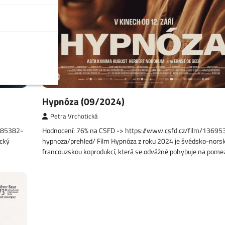
Hypnóza (09/2024)
Petra Vrchotická
1485382-
Hodnocení: 76% na CSFD -> https://www.csfd.cz/film/13695
ický
hypnoza/prehled/ Film Hypnóza z roku 2024 je švédsko-nors
francouzskou koprodukcí, která se odvážně pohybuje na pome