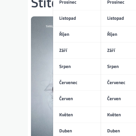
Štítek:
evropský f
Prosinec
Prosinec
Listopad
Listopad
Říjen
Říjen
Září
Září
Srpen
Srpen
Červenec
Červenec
Červen
Červen
Květen
Květen
Duben
Duben