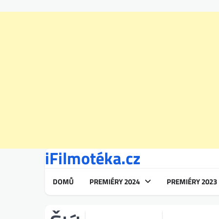
iFilmotéka.cz
Skip
to
content
DOMŮ
PREMIÉRY 2024
PREMIÉRY 2023