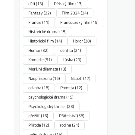
děti
(13)
Dětský film
(13)
Fantasy
(22)
Film 2024
(34)
Francie
(11)
Francouzský film
(15)
Historické drama
(15)
Historický film
(14)
Horor
(30)
Humor
(32)
Identita
(21)
Komedie
(51)
Láska
(29)
Morální dilemata
(13)
Nadpřirozeno
(15)
Napětí
(17)
odvaha
(18)
Pomsta
(12)
psychologické drama
(15)
Psychologický thriller
(23)
přežití.
(16)
Přátelství
(58)
Příroda
(12)
rodina
(21)
rodinné drama
(14)