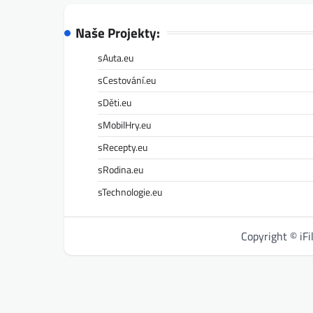
Naše Projekty:
sAuta.eu
sCestování.eu
sDěti.eu
sMobilHry.eu
sRecepty.eu
sRodina.eu
sTechnologie.eu
Copyright © iF