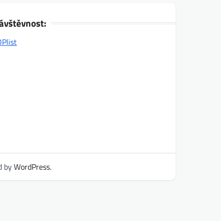
ávštěvnost:
d by
WordPress
.