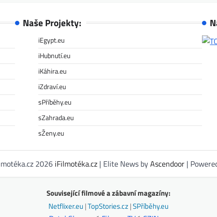
Naše Projekty:
N
iEgypt.eu
iHubnutí.eu
iKáhira.eu
iZdraví.eu
sPříběhy.eu
sZahrada.eu
sŽeny.eu
ilmotéka.cz 2026
iFilmotéka.cz
| Elite News by
Ascendoor
| Powere
Související filmové a zábavní magazíny:
Netflixer.eu
|
TopStories.cz
|
SPříběhy.eu