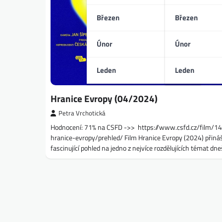
Březen
Březen
Únor
Únor
Leden
Leden
Hranice Evropy (04/2024)
Petra Vrchotická
Hodnocení: 71% na CSFD ->> https://www.csfd.cz/film/
hranice-evropy/prehled/ Film Hranice Evropy (2024) přináš
fascinující pohled na jedno z nejvíce rozdělujících témat d