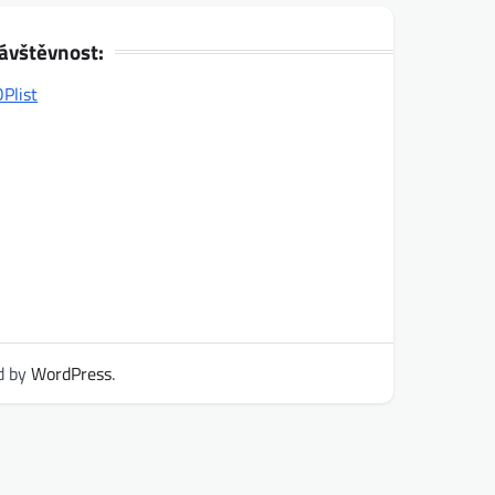
ávštěvnost:
d by
WordPress
.