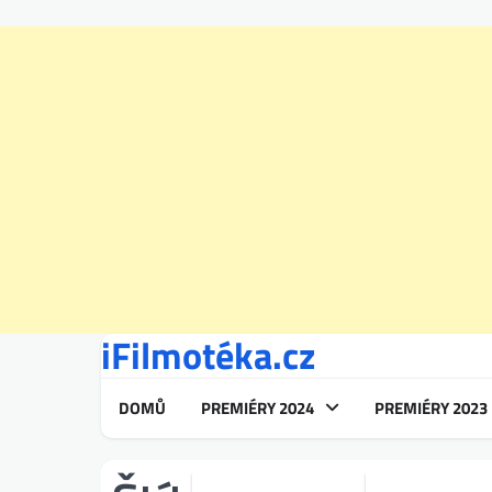
iFilmotéka.cz
Skip
to
content
DOMŮ
PREMIÉRY 2024
PREMIÉRY 2023