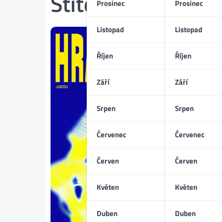
Štítek:
evropské h
Prosinec
Prosinec
Listopad
Listopad
Říjen
Říjen
Září
Září
Srpen
Srpen
Červenec
Červenec
Červen
Červen
Květen
Květen
Duben
Duben