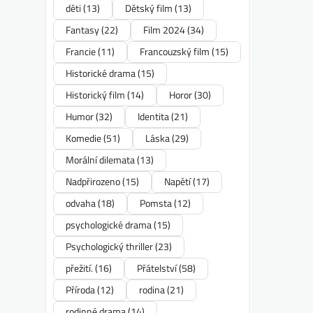
děti
(13)
Dětský film
(13)
Fantasy
(22)
Film 2024
(34)
Francie
(11)
Francouzský film
(15)
Historické drama
(15)
Historický film
(14)
Horor
(30)
Humor
(32)
Identita
(21)
Komedie
(51)
Láska
(29)
Morální dilemata
(13)
Nadpřirozeno
(15)
Napětí
(17)
odvaha
(18)
Pomsta
(12)
psychologické drama
(15)
Psychologický thriller
(23)
přežití.
(16)
Přátelství
(58)
Příroda
(12)
rodina
(21)
rodinné drama
(14)