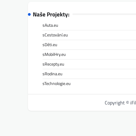
Naše Projekty:
sAuta.eu
sCestování.eu
sDěti.eu
sMobilHry.eu
sRecepty.eu
sRodina.eu
sTechnologie.eu
Copyright © iF