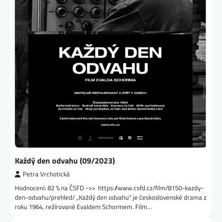
Každý den odvahu (09/2023)
Petra Vrchotická
Hodnocení: 82 % na ČSFD ->> https://www.csfd.cz/film/8150-kazdy-
den-odvahu/prehled/ „Každý den odvahu“ je československé drama z
roku 1964, režírované Evaldem Schormem. Film…