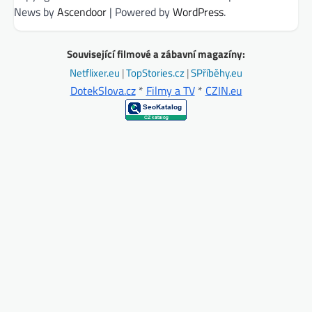
News by
Ascendoor
| Powered by
WordPress
.
Související filmové a zábavní magazíny:
Netflixer.eu
|
TopStories.cz
|
SPříběhy.eu
DotekSlova.cz
*
Filmy a TV
*
CZIN.eu