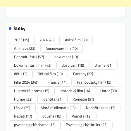
Štítky
2023
(15)
2024
(43)
Akční film
(30)
Animace
(23)
Animovaný film
(40)
Dobrodružství
(57)
dokument
(13)
Dokumentární film
(43)
dospívání
(18)
Drama
(61)
děti
(13)
Dětský film
(13)
Fantasy
(22)
Film 2024
(34)
Francie
(11)
Francouzský film
(15)
Historické drama
(15)
Historický film
(14)
Horor
(30)
Humor
(32)
Identita
(21)
Komedie
(51)
Láska
(29)
Morální dilemata
(13)
Nadpřirozeno
(15)
Napětí
(17)
odvaha
(18)
Pomsta
(12)
psychologické drama
(15)
Psychologický thriller
(23)