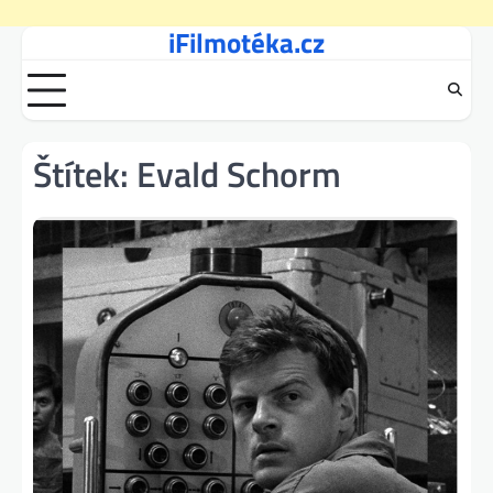
iFilmotéka.cz
Skip
to
content
Štítek:
Evald Schorm