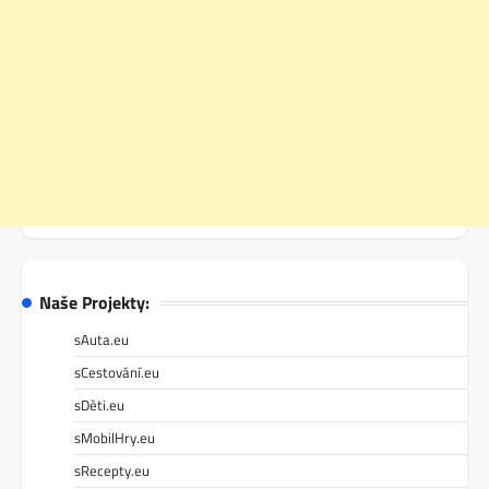
Naše Projekty:
sAuta.eu
sCestování.eu
sDěti.eu
sMobilHry.eu
sRecepty.eu