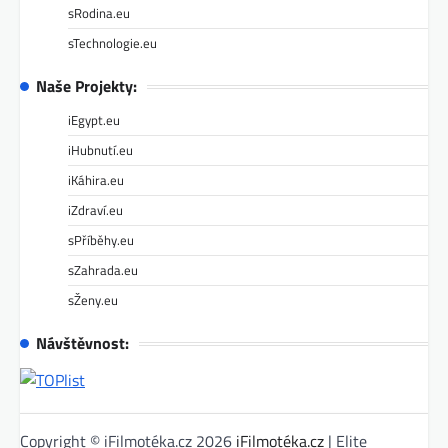
sRodina.eu
sTechnologie.eu
Naše Projekty:
iEgypt.eu
iHubnutí.eu
iKáhira.eu
iZdraví.eu
sPříběhy.eu
sZahrada.eu
sŽeny.eu
Návštěvnost:
Copyright © iFilmotéka.cz 2026
iFilmotéka.cz
| Elite