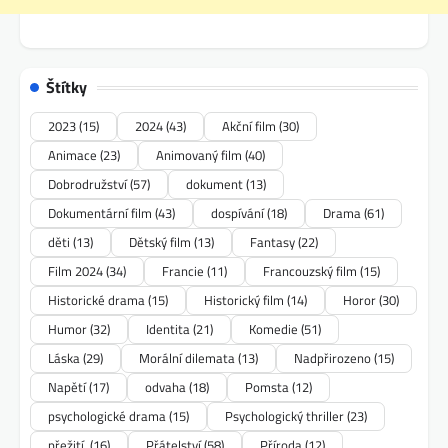
Štítky
2023
(15)
2024
(43)
Akční film
(30)
Animace
(23)
Animovaný film
(40)
Dobrodružství
(57)
dokument
(13)
Dokumentární film
(43)
dospívání
(18)
Drama
(61)
děti
(13)
Dětský film
(13)
Fantasy
(22)
Film 2024
(34)
Francie
(11)
Francouzský film
(15)
Historické drama
(15)
Historický film
(14)
Horor
(30)
Humor
(32)
Identita
(21)
Komedie
(51)
Láska
(29)
Morální dilemata
(13)
Nadpřirozeno
(15)
Napětí
(17)
odvaha
(18)
Pomsta
(12)
psychologické drama
(15)
Psychologický thriller
(23)
přežití.
(16)
Přátelství
(58)
Příroda
(12)