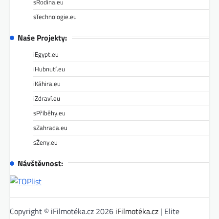
sRodina.eu
sTechnologie.eu
Naše Projekty:
iEgypt.eu
iHubnutí.eu
iKáhira.eu
iZdraví.eu
sPříběhy.eu
sZahrada.eu
sŽeny.eu
Návštěvnost:
Copyright © iFilmotéka.cz 2026
iFilmotéka.cz
| Elite