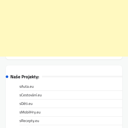
Naše Projekty:
sAuta.eu
sCestování.eu
sDěti.eu
sMobilHry.eu
sRecepty.eu