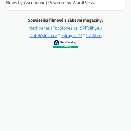
News by
Ascendoor
| Powered by
WordPress
.
Související filmové a zábavní magazíny:
Netflixer.eu
|
TopStories.cz
|
SPříběhy.eu
DotekSlova.cz
*
Filmy a TV
*
CZIN.eu