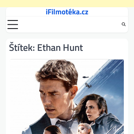
iFilmotéka.cz
Skip
to
content
Štítek:
Ethan Hunt