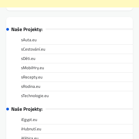
Naše Projekty:
sAuta.eu
sCestování.eu
sDěti.eu
sMobilHry.eu
sRecepty.eu
sRodina.eu
sTechnologie.eu
Naše Projekty:
iEgypt.eu
iHubnutí.eu
iKáhira.eu