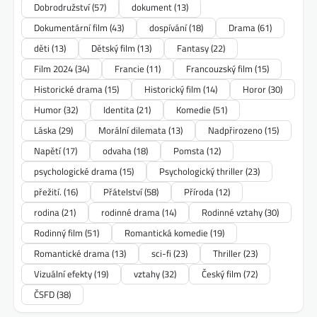
Dobrodružství
(57)
dokument
(13)
Dokumentární film
(43)
dospívání
(18)
Drama
(61)
děti
(13)
Dětský film
(13)
Fantasy
(22)
Film 2024
(34)
Francie
(11)
Francouzský film
(15)
Historické drama
(15)
Historický film
(14)
Horor
(30)
Humor
(32)
Identita
(21)
Komedie
(51)
Láska
(29)
Morální dilemata
(13)
Nadpřirozeno
(15)
Napětí
(17)
odvaha
(18)
Pomsta
(12)
psychologické drama
(15)
Psychologický thriller
(23)
přežití.
(16)
Přátelství
(58)
Příroda
(12)
rodina
(21)
rodinné drama
(14)
Rodinné vztahy
(30)
Rodinný film
(51)
Romantická komedie
(19)
Romantické drama
(13)
sci-fi
(23)
Thriller
(23)
Vizuální efekty
(19)
vztahy
(32)
Český film
(72)
ČSFD
(38)