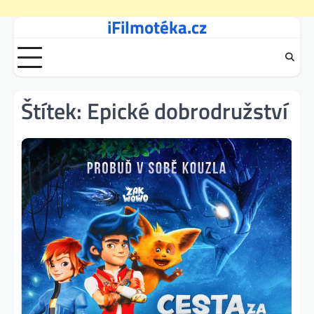
iFilmotéka.cz
Skip
to
content
Štítek:
Epické dobrodružství