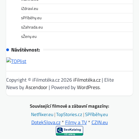
iZdraví.eu
sPříběhy.eu
sZahrada.eu
sŽeny.eu
Návštěvnost:
Copyright © iFilmotéka.cz 2026
iFilmotéka.cz
| Elite
News by
Ascendoor
| Powered by
WordPress
.
Související filmové a zábavní magazíny:
Netflixer.eu
|
TopStories.cz
|
SPříběhy.eu
DotekSlova.cz
*
Filmy a TV
*
CZIN.eu