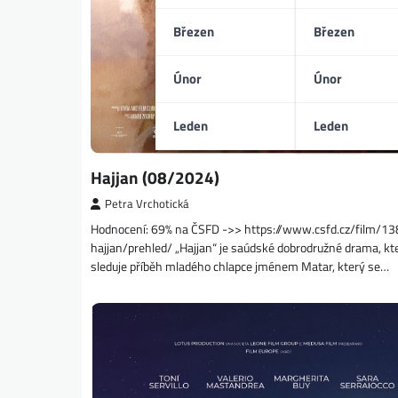
Březen
Březen
Únor
Únor
Leden
Leden
Hajjan (08/2024)
Petra Vrchotická
Hodnocení: 69% na ČSFD ->> https://www.csfd.cz/film/1
hajjan/prehled/ „Hajjan“ je saúdské dobrodružné drama, kt
sleduje příběh mladého chlapce jménem Matar, který se…