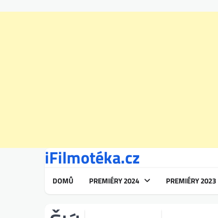
iFilmotéka.cz
Skip
to
content
DOMŮ
PREMIÉRY 2024
PREMIÉRY 2023