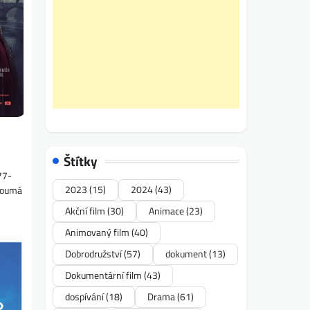
Štítky
77-
2023
(15)
2024
(43)
zkoumá
Akční film
(30)
Animace
(23)
Animovaný film
(40)
Dobrodružství
(57)
dokument
(13)
Dokumentární film
(43)
dospívání
(18)
Drama
(61)