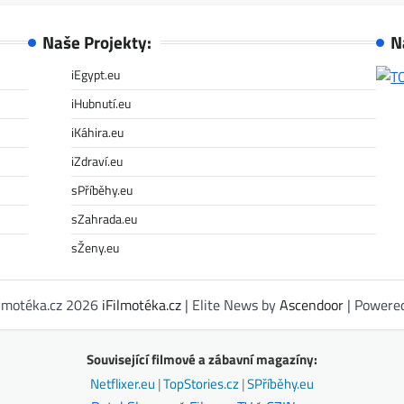
Naše Projekty:
N
iEgypt.eu
iHubnutí.eu
iKáhira.eu
iZdraví.eu
sPříběhy.eu
sZahrada.eu
sŽeny.eu
ilmotéka.cz 2026
iFilmotéka.cz
| Elite News by
Ascendoor
| Powere
Související filmové a zábavní magazíny:
Netflixer.eu
|
TopStories.cz
|
SPříběhy.eu