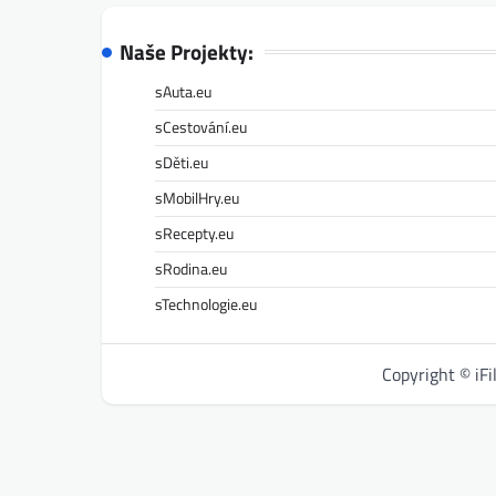
Naše Projekty:
sAuta.eu
sCestování.eu
sDěti.eu
sMobilHry.eu
sRecepty.eu
sRodina.eu
sTechnologie.eu
Copyright © iF