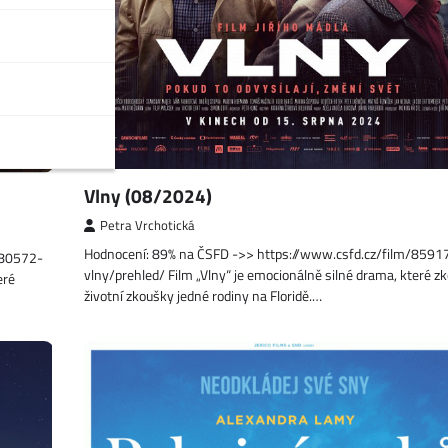
Vlny (08/2024)
Petra Vrchotická
Hodnocení: 89% na ČSFD ->> https://www.csfd.cz/film/8591
380572-
vlny/prehled/ Film „Vlny“ je emocionálně silné drama, které 
eré
životní zkoušky jedné rodiny na Floridě.…