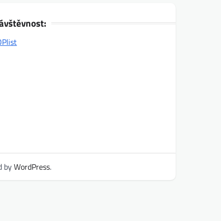
ávštěvnost:
d by
WordPress
.