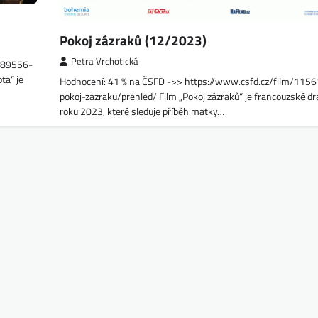
Pokoj zázraků (12/2023)
Petra Vrchotická
1289556-
ta“ je
Hodnocení: 41 % na ČSFD ->> https://www.csfd.cz/film/115
pokoj-zazraku/prehled/ Film „Pokoj zázraků“ je francouzské d
roku 2023, které sleduje příběh matky…