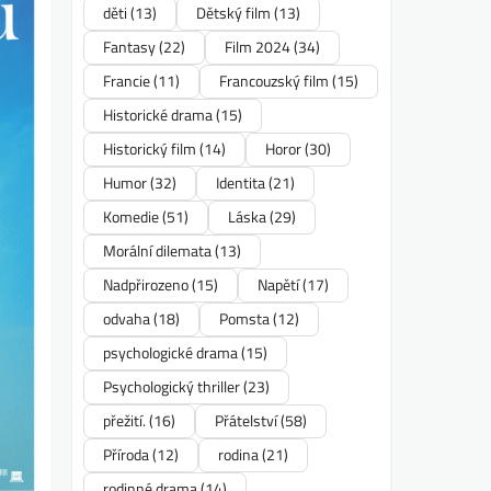
děti
(13)
Dětský film
(13)
Fantasy
(22)
Film 2024
(34)
Francie
(11)
Francouzský film
(15)
Historické drama
(15)
Historický film
(14)
Horor
(30)
Humor
(32)
Identita
(21)
Komedie
(51)
Láska
(29)
Morální dilemata
(13)
Nadpřirozeno
(15)
Napětí
(17)
odvaha
(18)
Pomsta
(12)
psychologické drama
(15)
Psychologický thriller
(23)
přežití.
(16)
Přátelství
(58)
Příroda
(12)
rodina
(21)
rodinné drama
(14)