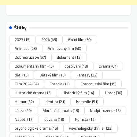
Štítky
2023
(15)
2024
(43)
Akční film
(30)
Animace
(23)
Animovaný film
(40)
Dobrodružství
(57)
dokument
(13)
Dokumentární film
(43)
dospívání
(18)
Drama
(61)
děti
(13)
Dětský film
(13)
Fantasy
(22)
Film 2024
(34)
Francie
(11)
Francouzský film
(15)
Historické drama
(15)
Historický film
(14)
Horor
(30)
Humor
(32)
Identita
(21)
Komedie
(51)
Láska
(29)
Morální dilemata
(13)
Nadpřirozeno
(15)
Napětí
(17)
odvaha
(18)
Pomsta
(12)
psychologické drama
(15)
Psychologický thriller
(23)