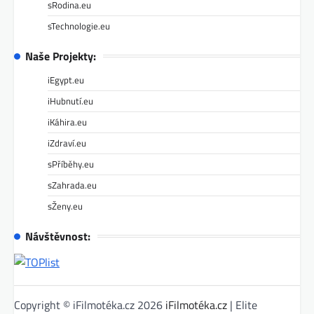
sRodina.eu
sTechnologie.eu
Naše Projekty:
iEgypt.eu
iHubnutí.eu
iKáhira.eu
iZdraví.eu
sPříběhy.eu
sZahrada.eu
sŽeny.eu
Návštěvnost:
Copyright © iFilmotéka.cz 2026
iFilmotéka.cz
| Elite