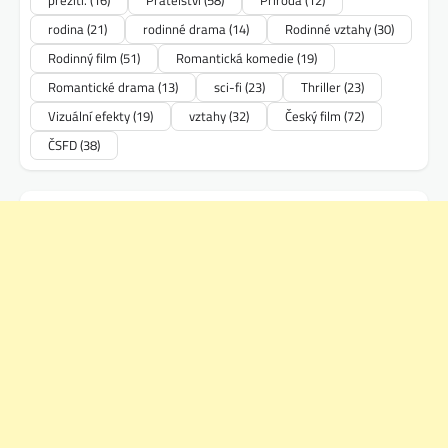
přežití.
(16)
Přátelství
(58)
Příroda
(12)
rodina
(21)
rodinné drama
(14)
Rodinné vztahy
(30)
Rodinný film
(51)
Romantická komedie
(19)
Romantické drama
(13)
sci-fi
(23)
Thriller
(23)
Vizuální efekty
(19)
vztahy
(32)
Český film
(72)
ČSFD
(38)