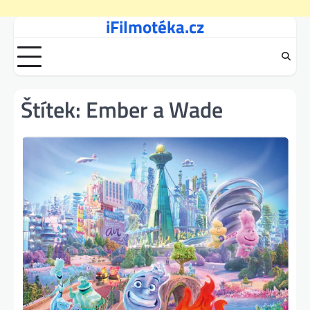
iFilmotéka.cz
Skip
to
content
Štítek:
Ember a Wade