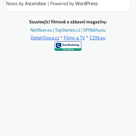
News by
Ascendoor
| Powered by
WordPress
.
Související filmové a zábavní magazíny:
Netflixer.eu
|
TopStories.cz
|
SPříběhy.eu
DotekSlova.cz
*
Filmy a TV
*
CZIN.eu