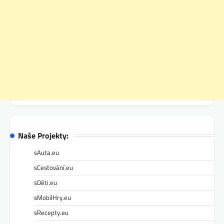
Naše Projekty:
sAuta.eu
sCestování.eu
sDěti.eu
sMobilHry.eu
sRecepty.eu