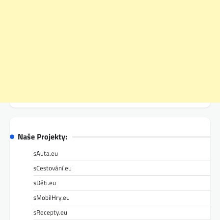
Naše Projekty:
sAuta.eu
sCestování.eu
sDěti.eu
sMobilHry.eu
sRecepty.eu