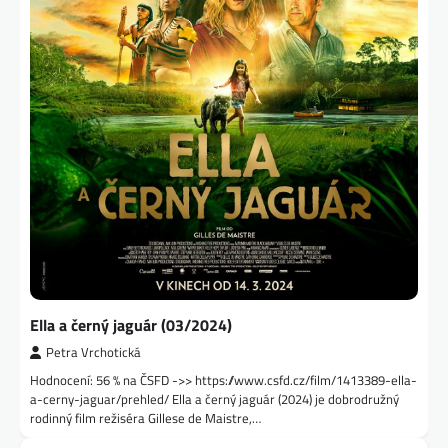
Ella a černý jaguár (03/2024)
Petra Vrchotická
Hodnocení: 56 % na ČSFD ->> https://www.csfd.cz/film/1413389-ella-
a-cerny-jaguar/prehled/ Ella a černý jaguár (2024) je dobrodružný
rodinný film režiséra Gillese de Maistre,…