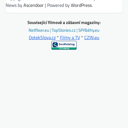
News by
Ascendoor
| Powered by
WordPress
.
Související filmové a zábavní magazíny:
Netflixer.eu
|
TopStories.cz
|
SPříběhy.eu
DotekSlova.cz
*
Filmy a TV
*
CZIN.eu