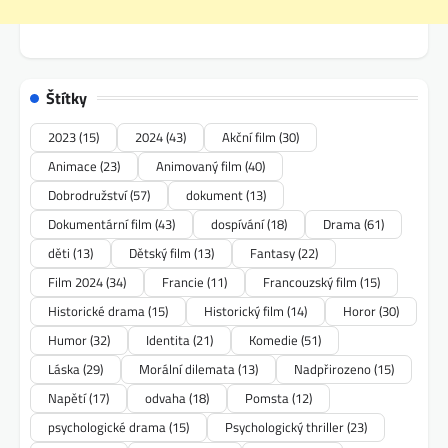
Štítky
2023
(15)
2024
(43)
Akční film
(30)
Animace
(23)
Animovaný film
(40)
Dobrodružství
(57)
dokument
(13)
Dokumentární film
(43)
dospívání
(18)
Drama
(61)
děti
(13)
Dětský film
(13)
Fantasy
(22)
Film 2024
(34)
Francie
(11)
Francouzský film
(15)
Historické drama
(15)
Historický film
(14)
Horor
(30)
Humor
(32)
Identita
(21)
Komedie
(51)
Láska
(29)
Morální dilemata
(13)
Nadpřirozeno
(15)
Napětí
(17)
odvaha
(18)
Pomsta
(12)
psychologické drama
(15)
Psychologický thriller
(23)