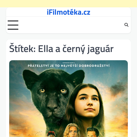
iFilmotéka.cz
Skip
to
content
Štítek:
Ella a černý jaguár