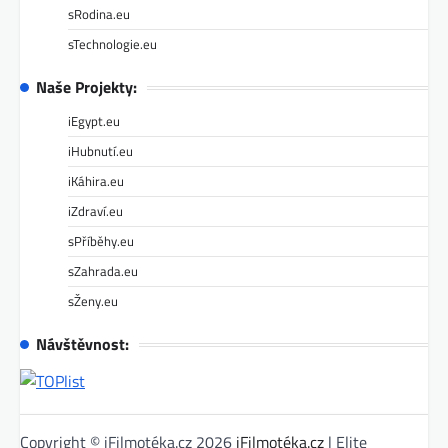
sRodina.eu
sTechnologie.eu
Naše Projekty:
iEgypt.eu
iHubnutí.eu
iKáhira.eu
iZdraví.eu
sPříběhy.eu
sZahrada.eu
sŽeny.eu
Návštěvnost:
Copyright © iFilmotéka.cz 2026
iFilmotéka.cz
| Elite