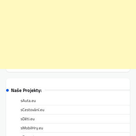
Naše Projekty:
sAuta.eu
sCestování.eu
sDěti.eu
sMobilHry.eu