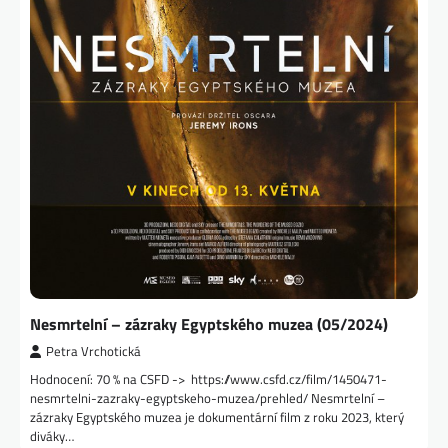
Nesmrtelní – zázraky Egyptského muzea (05/2024)
Petra Vrchotická
Hodnocení: 70 % na CSFD -> https://www.csfd.cz/film/1450471-
nesmrtelni-zazraky-egyptskeho-muzea/prehled/ Nesmrtelní –
zázraky Egyptského muzea je dokumentární film z roku 2023, který
diváky…