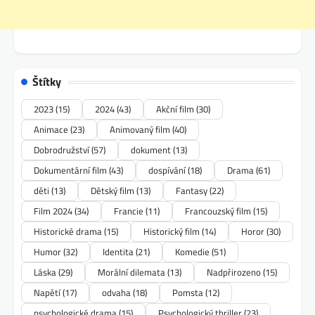
Štítky
2023
(15)
2024
(43)
Akční film
(30)
Animace
(23)
Animovaný film
(40)
Dobrodružství
(57)
dokument
(13)
Dokumentární film
(43)
dospívání
(18)
Drama
(61)
děti
(13)
Dětský film
(13)
Fantasy
(22)
Film 2024
(34)
Francie
(11)
Francouzský film
(15)
Historické drama
(15)
Historický film
(14)
Horor
(30)
Humor
(32)
Identita
(21)
Komedie
(51)
Láska
(29)
Morální dilemata
(13)
Nadpřirozeno
(15)
Napětí
(17)
odvaha
(18)
Pomsta
(12)
psychologické drama
(15)
Psychologický thriller
(23)