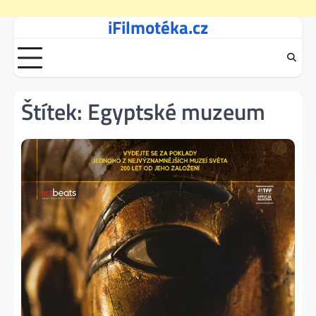
iFilmotéka.cz
Skip
to
content
Štítek:
Egyptské muzeum