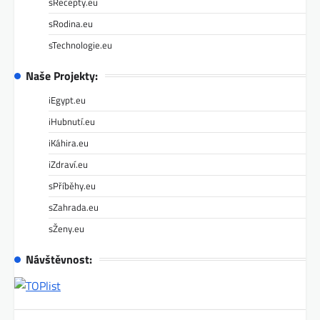
sRecepty.eu
sRodina.eu
sTechnologie.eu
Naše Projekty:
iEgypt.eu
iHubnutí.eu
iKáhira.eu
iZdraví.eu
sPříběhy.eu
sZahrada.eu
sŽeny.eu
Návštěvnost: