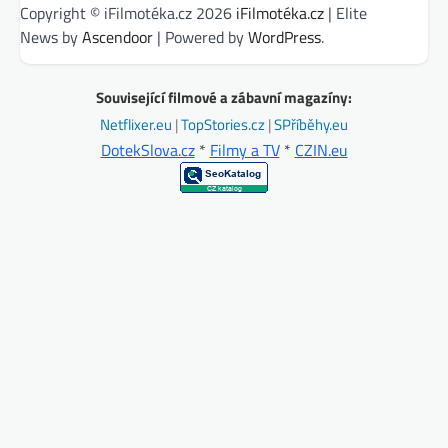
Copyright © iFilmotéka.cz 2026
iFilmotéka.cz
| Elite
News by
Ascendoor
| Powered by
WordPress
.
Související filmové a zábavní magazíny:
Netflixer.eu
|
TopStories.cz
|
SPříběhy.eu
DotekSlova.cz
*
Filmy a TV
*
CZIN.eu