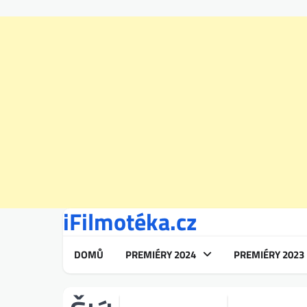
iFilmotéka.cz
Skip
to
content
DOMŮ
PREMIÉRY 2024
PREMIÉRY 2023