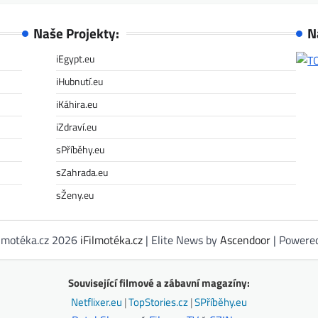
Naše Projekty:
N
iEgypt.eu
iHubnutí.eu
iKáhira.eu
iZdraví.eu
sPříběhy.eu
sZahrada.eu
sŽeny.eu
ilmotéka.cz 2026
iFilmotéka.cz
| Elite News by
Ascendoor
| Powere
Související filmové a zábavní magazíny:
Netflixer.eu
|
TopStories.cz
|
SPříběhy.eu