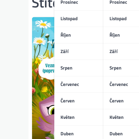
Štítek:
Eberg
Prosinec
Prosinec
Listopad
Listopad
Říjen
Říjen
Září
Září
Srpen
Srpen
Červenec
Červenec
Červen
Červen
Květen
Květen
Duben
Duben