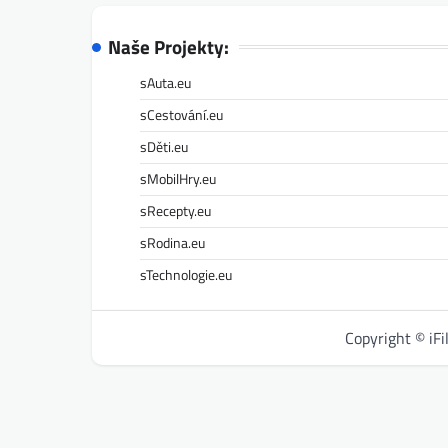
Naše Projekty:
sAuta.eu
sCestování.eu
sDěti.eu
sMobilHry.eu
sRecepty.eu
sRodina.eu
sTechnologie.eu
Copyright © iF