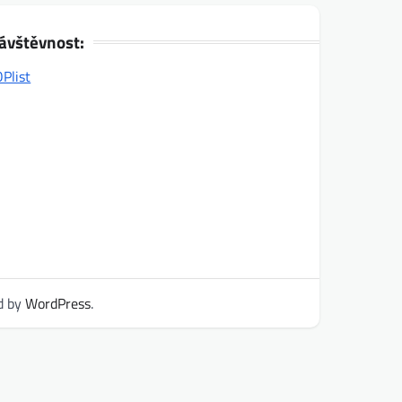
ávštěvnost:
d by
WordPress
.