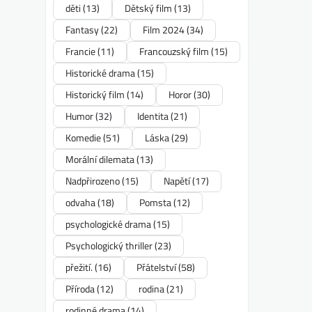
děti
(13)
Dětský film
(13)
Fantasy
(22)
Film 2024
(34)
Francie
(11)
Francouzský film
(15)
Historické drama
(15)
Historický film
(14)
Horor
(30)
Humor
(32)
Identita
(21)
Komedie
(51)
Láska
(29)
Morální dilemata
(13)
Nadpřirozeno
(15)
Napětí
(17)
odvaha
(18)
Pomsta
(12)
psychologické drama
(15)
Psychologický thriller
(23)
přežití.
(16)
Přátelství
(58)
Příroda
(12)
rodina
(21)
rodinné drama
(14)