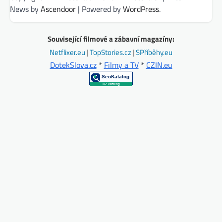
News by
Ascendoor
| Powered by
WordPress
.
Související filmové a zábavní magazíny:
Netflixer.eu
|
TopStories.cz
|
SPříběhy.eu
DotekSlova.cz
*
Filmy a TV
*
CZIN.eu