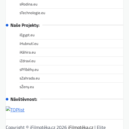
sRodina.eu
sTechnologie.eu
Naše Projekty:
iEgypt.eu
iHubnutí.eu
iKáhira.eu
iZdraví.eu
sPříběhy.eu
sZahrada.eu
sŽeny.eu
Návštěvnost:
Copyright © iFilmotéka.cz 2026
iFilmotéka.cz
| Elite