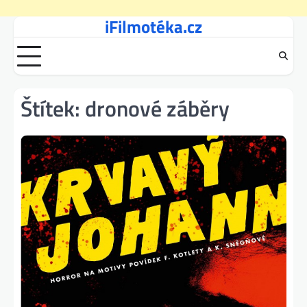
iFilmotéka.cz
Skip
to
content
Štítek:
dronové záběry