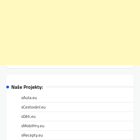
Naše Projekty:
sAuta.eu
sCestování.eu
sDěti.eu
sMobilHry.eu
sRecepty.eu