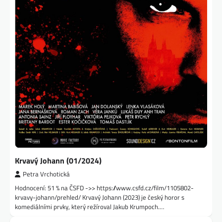
Krvavý Johann (01/2024)
Petra Vrchotická
Hodnocení: 51 % na ČSFD ->> https://www.csfd.cz/film/1105802-
krvavy-johann/prehled/ Krvavý Johann (2023) je český horor s
komediálními prvky, který režíroval Jakub Krumpoch.…