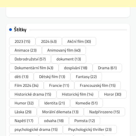
Štítky
2023
(15)
2024
(43)
Akční film
(30)
Animace
(23)
Animovaný film
(40)
Dobrodružství
(57)
dokument
(13)
Dokumentární film
(43)
dospívání
(18)
Drama
(61)
děti
(13)
Dětský film
(13)
Fantasy
(22)
Film 2024
(34)
Francie
(11)
Francouzský film
(15)
Historické drama
(15)
Historický film
(14)
Horor
(30)
Humor
(32)
Identita
(21)
Komedie
(51)
Láska
(29)
Morální dilemata
(13)
Nadpřirozeno
(15)
Napětí
(17)
odvaha
(18)
Pomsta
(12)
psychologické drama
(15)
Psychologický thriller
(23)