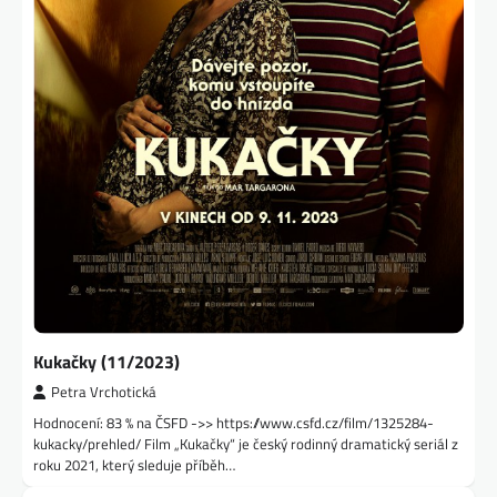
Kukačky (11/2023)
Petra Vrchotická
Hodnocení: 83 % na ČSFD ->> https://www.csfd.cz/film/1325284-
kukacky/prehled/ Film „Kukačky“ je český rodinný dramatický seriál z
roku 2021, který sleduje příběh…