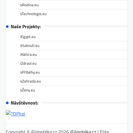
sRodina.eu
sTechnologie.eu
Naše Projekty:
iEgypt.eu
iHubnutí.eu
iKáhira.eu
iZdraví.eu
sPříběhy.eu
sZahrada.eu
sŽeny.eu
Návštěvnost:
Copyright © iFilmotéka.cz 2026
iFilmotéka.cz
| Elite