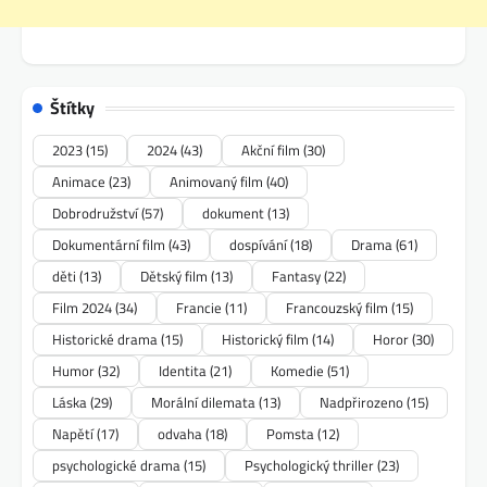
Štítky
2023
(15)
2024
(43)
Akční film
(30)
Animace
(23)
Animovaný film
(40)
Dobrodružství
(57)
dokument
(13)
Dokumentární film
(43)
dospívání
(18)
Drama
(61)
děti
(13)
Dětský film
(13)
Fantasy
(22)
Film 2024
(34)
Francie
(11)
Francouzský film
(15)
Historické drama
(15)
Historický film
(14)
Horor
(30)
Humor
(32)
Identita
(21)
Komedie
(51)
Láska
(29)
Morální dilemata
(13)
Nadpřirozeno
(15)
Napětí
(17)
odvaha
(18)
Pomsta
(12)
psychologické drama
(15)
Psychologický thriller
(23)