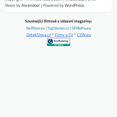
News by
Ascendoor
| Powered by
WordPress
.
Související filmové a zábavní magazíny:
Netflixer.eu
|
TopStories.cz
|
SPříběhy.eu
DotekSlova.cz
*
Filmy a TV
*
CZIN.eu