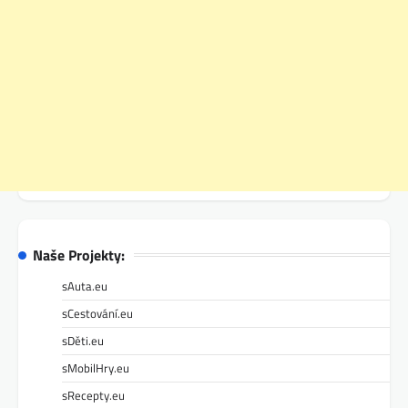
Naše Projekty:
sAuta.eu
sCestování.eu
sDěti.eu
sMobilHry.eu
sRecepty.eu