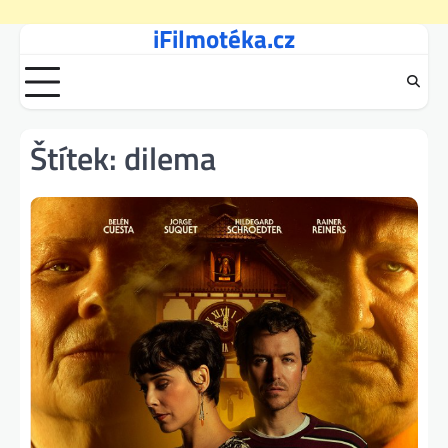
iFilmotéka.cz
Skip
to
content
Štítek:
dilema