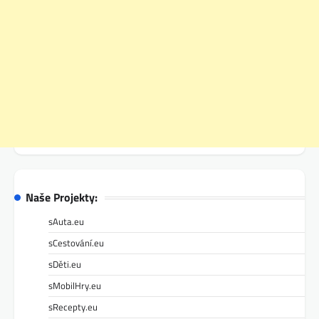
Naše Projekty:
sAuta.eu
sCestování.eu
sDěti.eu
sMobilHry.eu
sRecepty.eu