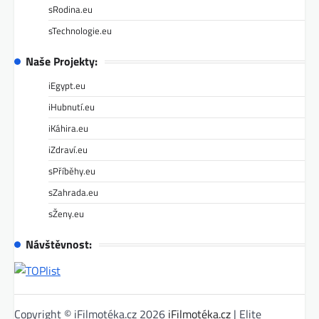
sRodina.eu
sTechnologie.eu
Naše Projekty:
iEgypt.eu
iHubnutí.eu
iKáhira.eu
iZdraví.eu
sPříběhy.eu
sZahrada.eu
sŽeny.eu
Návštěvnost:
Copyright © iFilmotéka.cz 2026
iFilmotéka.cz
| Elite