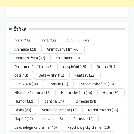
Štítky
2023
(15)
2024
(43)
Akční film
(30)
Animace
(23)
Animovaný film
(40)
Dobrodružství
(57)
dokument
(13)
Dokumentární film
(43)
dospívání
(18)
Drama
(61)
děti
(13)
Dětský film
(13)
Fantasy
(22)
Film 2024
(34)
Francie
(11)
Francouzský film
(15)
Historické drama
(15)
Historický film
(14)
Horor
(30)
Humor
(32)
Identita
(21)
Komedie
(51)
Láska
(29)
Morální dilemata
(13)
Nadpřirozeno
(15)
Napětí
(17)
odvaha
(18)
Pomsta
(12)
psychologické drama
(15)
Psychologický thriller
(23)