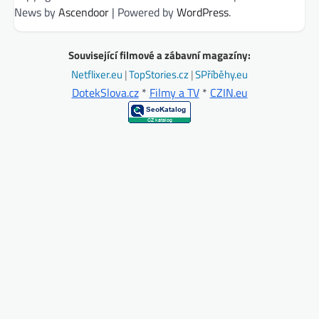
News by
Ascendoor
| Powered by
WordPress
.
Související filmové a zábavní magazíny:
Netflixer.eu
|
TopStories.cz
|
SPříběhy.eu
DotekSlova.cz
*
Filmy a TV
*
CZIN.eu