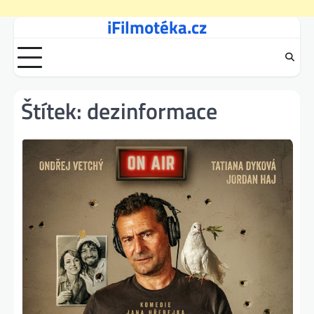
iFilmotéka.cz
Skip
to
content
Štítek:
dezinformace