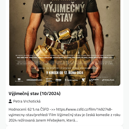
Výjimečný stav (10/2024)
Petra Vrchotická
Hodnocení: 62 % na ČSFD ->> https://www.csfd.cz/film/1492748-
vyjimecny-stav/prehled/ Film Výjimečný stav je česká komedie z roku
2024 režírovaná Janem Hřebejkem, která…