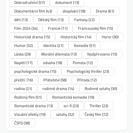
Dobrodružství
(57)
dokument
(13)
Dokumentární film
(43)
dospívání
(18)
Drama
(61)
děti
(13)
Dětský film
(13)
Fantasy
(22)
Film 2024
(34)
Francie
(11)
Francouzský film
(15)
Historické drama
(15)
Historický film
(14)
Horor
(30)
Humor
(32)
Identita
(21)
Komedie
(51)
Láska
(29)
Morální dilemata
(13)
Nadpřirozeno
(15)
Napětí
(17)
odvaha
(18)
Pomsta
(12)
psychologické drama
(15)
Psychologický thriller
(23)
přežití.
(16)
Přátelství
(58)
Příroda
(12)
rodina
(21)
rodinné drama
(14)
Rodinné vztahy
(30)
Rodinný film
(51)
Romantická komedie
(19)
Romantické drama
(13)
sci-fi
(23)
Thriller
(23)
Vizuální efekty
(19)
vztahy
(32)
Český film
(72)
ČSFD
(38)