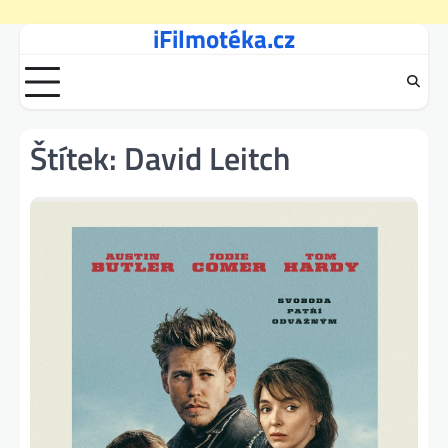
iFilmotéka.cz
Skip
to
content
Štítek:
David Leitch