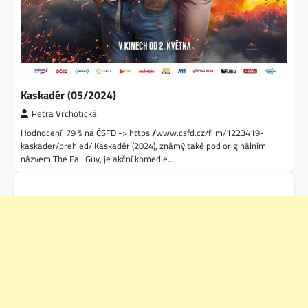
Kaskadér (05/2024)
Petra Vrchotická
Hodnocení: 79 % na ČSFD -> https://www.csfd.cz/film/1223419-
kaskader/prehled/ Kaskadér (2024), známý také pod originálním
názvem The Fall Guy, je akční komedie…