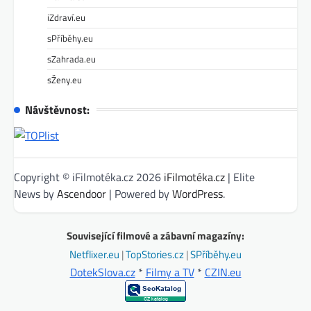
iZdraví.eu
sPříběhy.eu
sZahrada.eu
sŽeny.eu
Návštěvnost:
Copyright © iFilmotéka.cz 2026
iFilmotéka.cz
| Elite
News by
Ascendoor
| Powered by
WordPress
.
Související filmové a zábavní magazíny:
Netflixer.eu
|
TopStories.cz
|
SPříběhy.eu
DotekSlova.cz
*
Filmy a TV
*
CZIN.eu