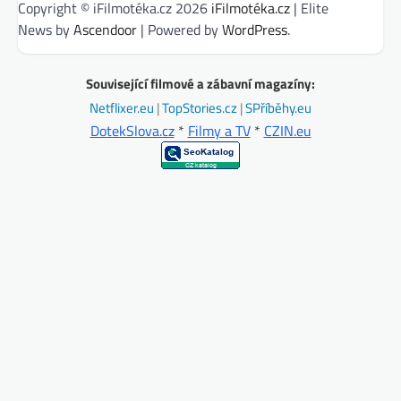
Copyright © iFilmotéka.cz 2026
iFilmotéka.cz
| Elite
News by
Ascendoor
| Powered by
WordPress
.
Související filmové a zábavní magazíny:
Netflixer.eu
|
TopStories.cz
|
SPříběhy.eu
DotekSlova.cz
*
Filmy a TV
*
CZIN.eu