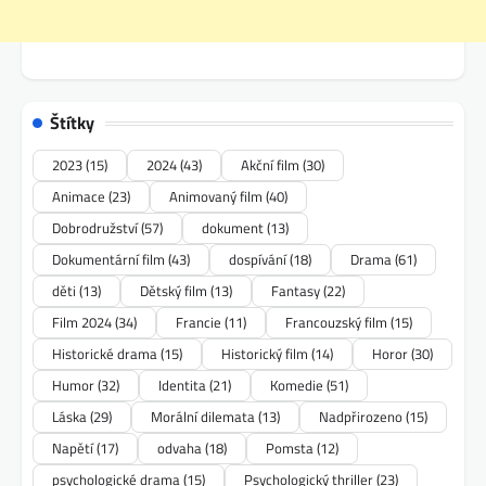
Štítky
2023
(15)
2024
(43)
Akční film
(30)
Animace
(23)
Animovaný film
(40)
Dobrodružství
(57)
dokument
(13)
Dokumentární film
(43)
dospívání
(18)
Drama
(61)
děti
(13)
Dětský film
(13)
Fantasy
(22)
Film 2024
(34)
Francie
(11)
Francouzský film
(15)
Historické drama
(15)
Historický film
(14)
Horor
(30)
Humor
(32)
Identita
(21)
Komedie
(51)
Láska
(29)
Morální dilemata
(13)
Nadpřirozeno
(15)
Napětí
(17)
odvaha
(18)
Pomsta
(12)
psychologické drama
(15)
Psychologický thriller
(23)