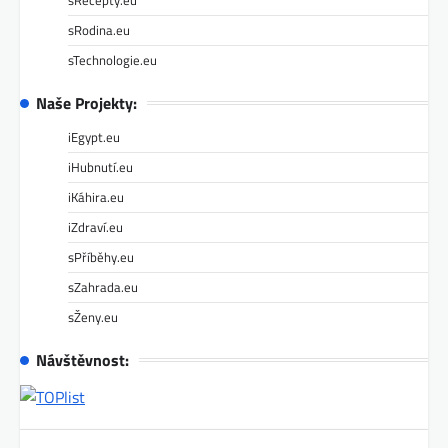
sRodina.eu
sTechnologie.eu
Naše Projekty:
iEgypt.eu
iHubnutí.eu
iKáhira.eu
iZdraví.eu
sPříběhy.eu
sZahrada.eu
sŽeny.eu
Návštěvnost: