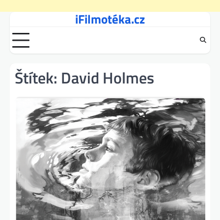
iFilmotéka.cz
Skip
to
content
Štítek:
David Holmes