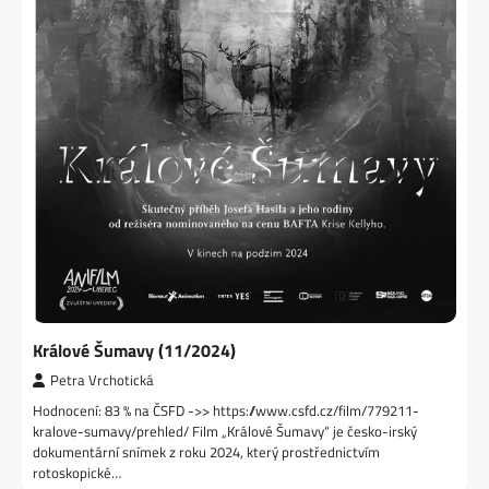
Králové Šumavy (11/2024)
Petra Vrchotická
Hodnocení: 83 % na ČSFD ->> https://www.csfd.cz/film/779211-
kralove-sumavy/prehled/ Film „Králové Šumavy“ je česko-irský
dokumentární snímek z roku 2024, který prostřednictvím
rotoskopické…