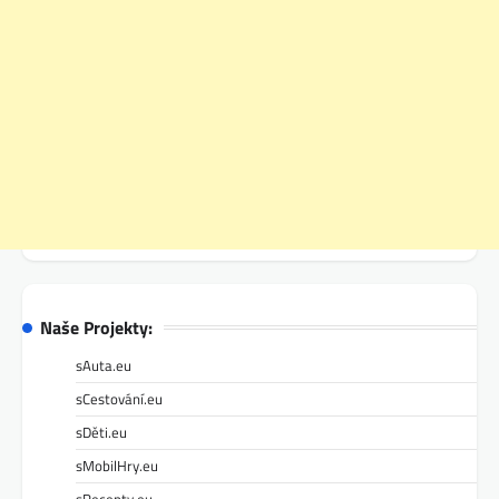
Naše Projekty:
sAuta.eu
sCestování.eu
sDěti.eu
sMobilHry.eu
sRecepty.eu