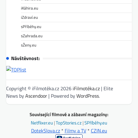
iKáhira.eu
iZdraví.eu
sPříběhy.eu
sZahrada.eu
sŽeny.eu
Návštěvnost:
Copyright © iFilmotéka.cz 2026
iFilmotéka.cz
| Elite
News by
Ascendoor
| Powered by
WordPress
.
Související filmové a zábavní magazíny:
Netflixer.eu
|
TopStories.cz
|
SPříběhy.eu
DotekSlova.cz
*
Filmy a TV
*
CZIN.eu