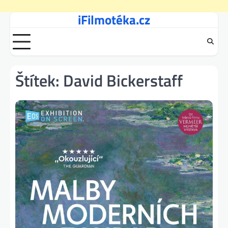
iFilmotéka.cz
Skip
to
content
Štítek:
David Bickerstaff