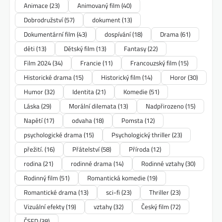
Animace
(23)
Animovaný film
(40)
Dobrodružství
(57)
dokument
(13)
Dokumentární film
(43)
dospívání
(18)
Drama
(61)
děti
(13)
Dětský film
(13)
Fantasy
(22)
Film 2024
(34)
Francie
(11)
Francouzský film
(15)
Historické drama
(15)
Historický film
(14)
Horor
(30)
Humor
(32)
Identita
(21)
Komedie
(51)
Láska
(29)
Morální dilemata
(13)
Nadpřirozeno
(15)
Napětí
(17)
odvaha
(18)
Pomsta
(12)
psychologické drama
(15)
Psychologický thriller
(23)
přežití.
(16)
Přátelství
(58)
Příroda
(12)
rodina
(21)
rodinné drama
(14)
Rodinné vztahy
(30)
Rodinný film
(51)
Romantická komedie
(19)
Romantické drama
(13)
sci-fi
(23)
Thriller
(23)
Vizuální efekty
(19)
vztahy
(32)
Český film
(72)
ČSFD
(38)