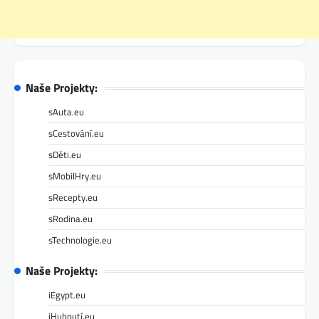
Naše Projekty:
sAuta.eu
sCestování.eu
sDěti.eu
sMobilHry.eu
sRecepty.eu
sRodina.eu
sTechnologie.eu
Naše Projekty:
iEgypt.eu
iHubnutí.eu