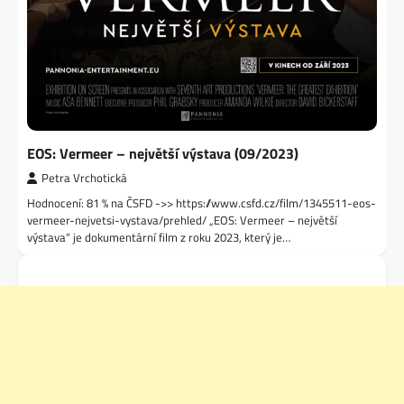
EOS: Vermeer – největší výstava (09/2023)
Petra Vrchotická
Hodnocení: 81 % na ČSFD ->> https://www.csfd.cz/film/1345511-eos-
vermeer-nejvetsi-vystava/prehled/ „EOS: Vermeer – největší
výstava“ je dokumentární film z roku 2023, který je…