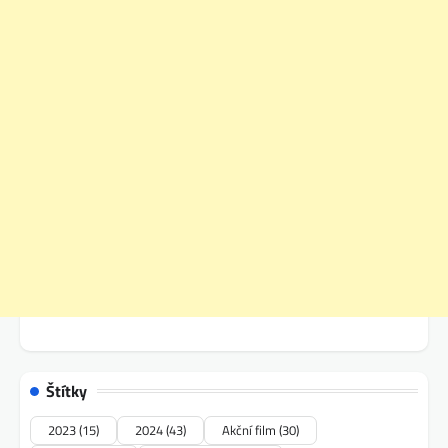
Štítky
2023
(15)
2024
(43)
Akční film
(30)