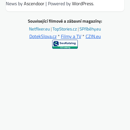
News by
Ascendoor
| Powered by
WordPress
.
Související filmové a zábavní magazíny:
Netflixer.eu
|
TopStories.cz
|
SPříběhy.eu
DotekSlova.cz
*
Filmy a TV
*
CZIN.eu