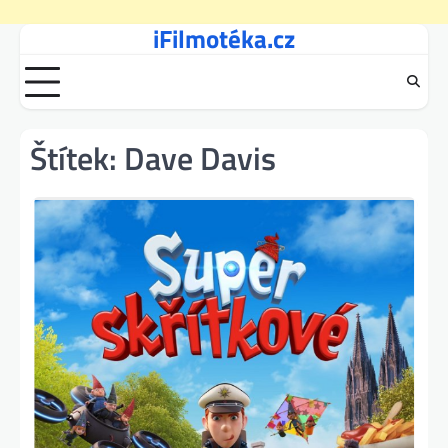
iFilmotéka.cz
Skip
to
content
Štítek:
Dave Davis