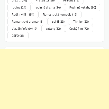
přežití.
(16)
Přátelství
(58)
Příroda
(12)
rodina
(21)
rodinné drama
(14)
Rodinné vztahy
(30)
Rodinný film
(51)
Romantická komedie
(19)
Romantické drama
(13)
sci-fi
(23)
Thriller
(23)
Vizuální efekty
(19)
vztahy
(32)
Český film
(72)
ČSFD
(38)