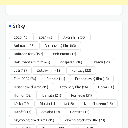
Štítky
2023
(15)
2024
(43)
Akční film
(30)
Animace
(23)
Animovaný film
(40)
Dobrodružství
(57)
dokument
(13)
Dokumentární film
(43)
dospívání
(18)
Drama
(61)
děti
(13)
Dětský film
(13)
Fantasy
(22)
Film 2024
(34)
Francie
(11)
Francouzský film
(15)
Historické drama
(15)
Historický film
(14)
Horor
(30)
Humor
(32)
Identita
(21)
Komedie
(51)
Láska
(29)
Morální dilemata
(13)
Nadpřirozeno
(15)
Napětí
(17)
odvaha
(18)
Pomsta
(12)
psychologické drama
(15)
Psychologický thriller
(23)