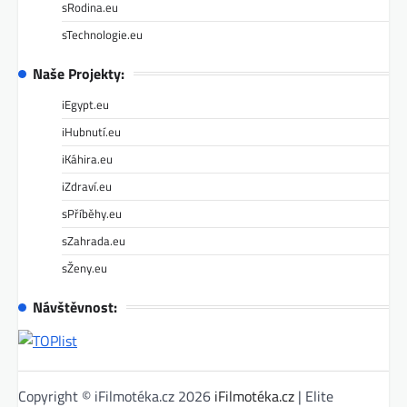
sRodina.eu
sTechnologie.eu
Naše Projekty:
iEgypt.eu
iHubnutí.eu
iKáhira.eu
iZdraví.eu
sPříběhy.eu
sZahrada.eu
sŽeny.eu
Návštěvnost:
Copyright © iFilmotéka.cz 2026
iFilmotéka.cz
| Elite