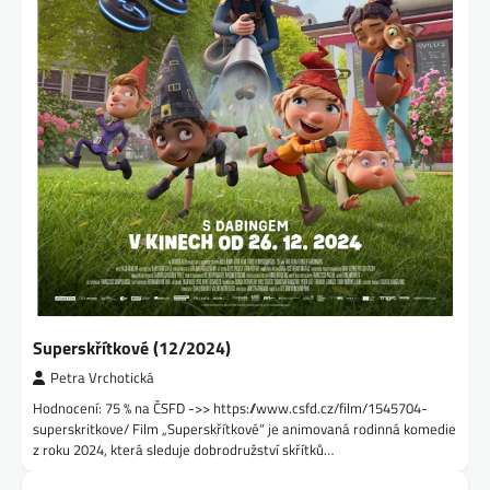
Superskřítkové (12/2024)
Petra Vrchotická
Hodnocení: 75 % na ČSFD ->> https://www.csfd.cz/film/1545704-
superskritkove/ Film „Superskřítkové“ je animovaná rodinná komedie
z roku 2024, která sleduje dobrodružství skřítků…