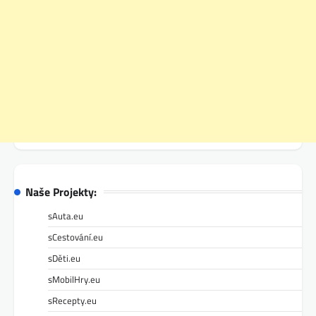
Naše Projekty:
sAuta.eu
sCestování.eu
sDěti.eu
sMobilHry.eu
sRecepty.eu