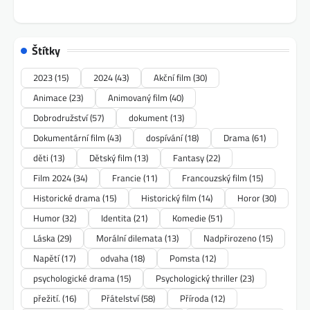
Štítky
2023
(15)
2024
(43)
Akční film
(30)
Animace
(23)
Animovaný film
(40)
Dobrodružství
(57)
dokument
(13)
Dokumentární film
(43)
dospívání
(18)
Drama
(61)
děti
(13)
Dětský film
(13)
Fantasy
(22)
Film 2024
(34)
Francie
(11)
Francouzský film
(15)
Historické drama
(15)
Historický film
(14)
Horor
(30)
Humor
(32)
Identita
(21)
Komedie
(51)
Láska
(29)
Morální dilemata
(13)
Nadpřirozeno
(15)
Napětí
(17)
odvaha
(18)
Pomsta
(12)
psychologické drama
(15)
Psychologický thriller
(23)
přežití.
(16)
Přátelství
(58)
Příroda
(12)