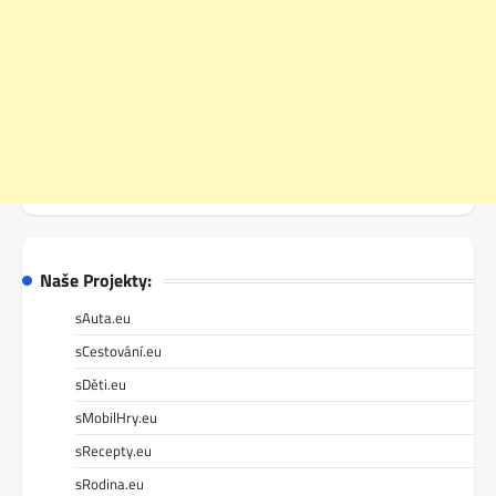
Naše Projekty:
sAuta.eu
sCestování.eu
sDěti.eu
sMobilHry.eu
sRecepty.eu
sRodina.eu