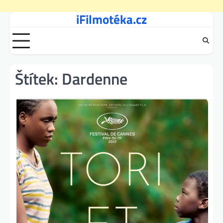
iFilmotéka.cz
Skip
to
content
Štítek:
Dardenne