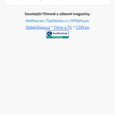
Související filmové a zábavní magazíny:
Netflixer.eu
|
TopStories.cz
|
SPříběhy.eu
DotekSlova.cz
*
Filmy a TV
*
CZIN.eu