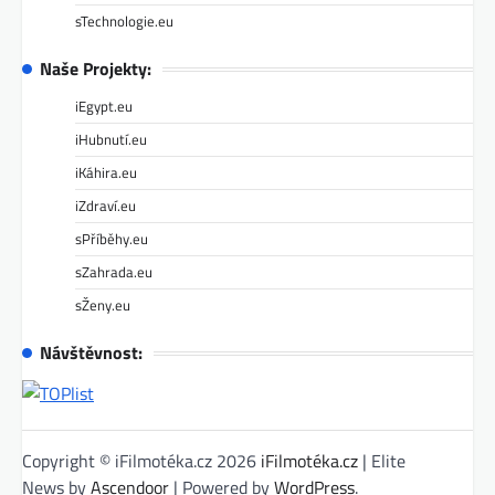
sTechnologie.eu
Naše Projekty:
iEgypt.eu
iHubnutí.eu
iKáhira.eu
iZdraví.eu
sPříběhy.eu
sZahrada.eu
sŽeny.eu
Návštěvnost:
Copyright © iFilmotéka.cz 2026
iFilmotéka.cz
| Elite
News by
Ascendoor
| Powered by
WordPress
.