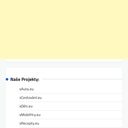
Naše Projekty:
sAuta.eu
sCestování.eu
sDěti.eu
sMobilHry.eu
sRecepty.eu