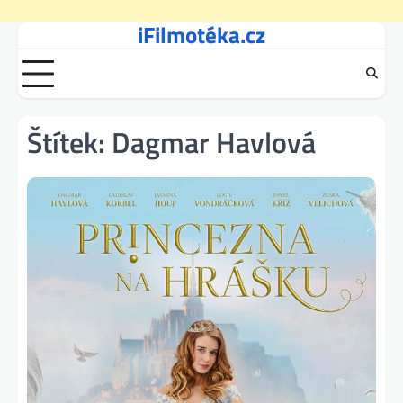
iFilmotéka.cz
Skip
to
content
Štítek:
Dagmar Havlová