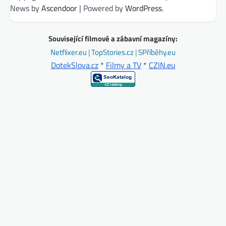
News by
Ascendoor
| Powered by
WordPress
.
Související filmové a zábavní magazíny:
Netflixer.eu
|
TopStories.cz
|
SPříběhy.eu
DotekSlova.cz
*
Filmy a TV
*
CZIN.eu