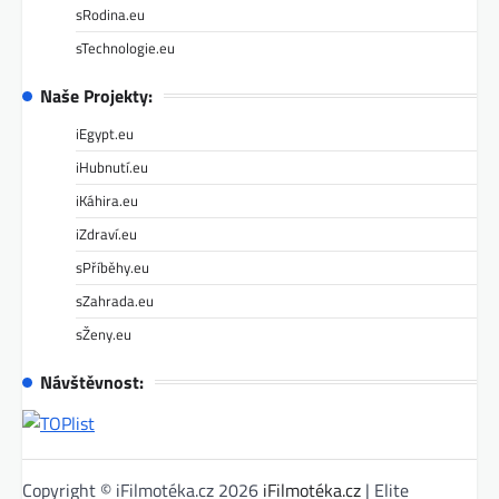
sRodina.eu
sTechnologie.eu
Naše Projekty:
iEgypt.eu
iHubnutí.eu
iKáhira.eu
iZdraví.eu
sPříběhy.eu
sZahrada.eu
sŽeny.eu
Návštěvnost:
Copyright © iFilmotéka.cz 2026
iFilmotéka.cz
| Elite