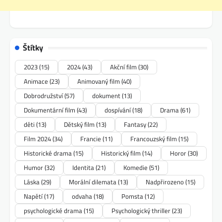
Štítky
2023
(15)
2024
(43)
Akční film
(30)
Animace
(23)
Animovaný film
(40)
Dobrodružství
(57)
dokument
(13)
Dokumentární film
(43)
dospívání
(18)
Drama
(61)
děti
(13)
Dětský film
(13)
Fantasy
(22)
Film 2024
(34)
Francie
(11)
Francouzský film
(15)
Historické drama
(15)
Historický film
(14)
Horor
(30)
Humor
(32)
Identita
(21)
Komedie
(51)
Láska
(29)
Morální dilemata
(13)
Nadpřirozeno
(15)
Napětí
(17)
odvaha
(18)
Pomsta
(12)
psychologické drama
(15)
Psychologický thriller
(23)