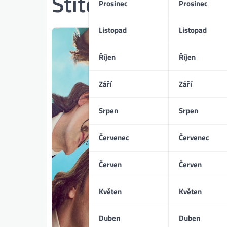
Štítek:
Daaaaaalí!
Prosinec
Prosinec
Listopad
Listopad
Říjen
Říjen
Září
Září
Srpen
Srpen
Červenec
Červenec
Červen
Červen
Květen
Květen
Duben
Duben