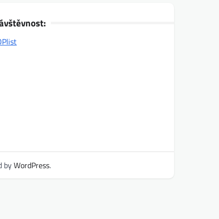
ávštěvnost:
d by
WordPress
.