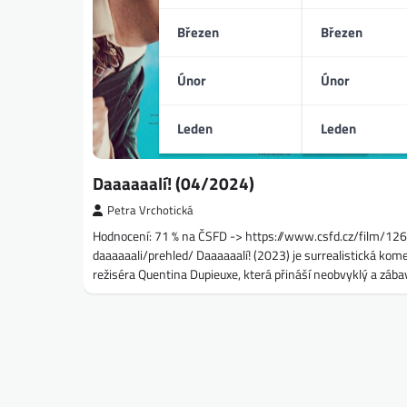
Březen
Březen
Únor
Únor
Leden
Leden
Daaaaaalí! (04/2024)
Petra Vrchotická
Hodnocení: 71 % na ČSFD -> https://www.csfd.cz/film/12
daaaaaali/prehled/ Daaaaaalí! (2023) je surrealistická kom
režiséra Quentina Dupieuxe, která přináší neobvyklý a záb