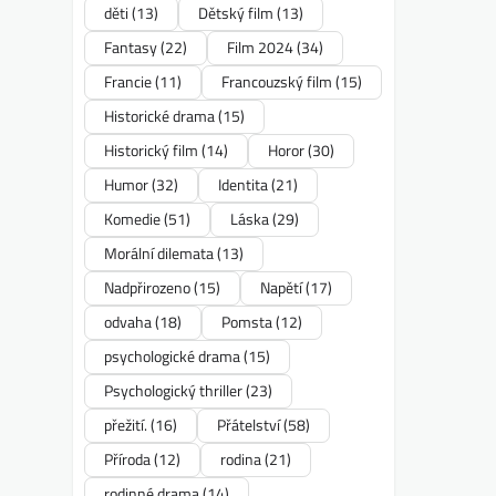
děti
(13)
Dětský film
(13)
Fantasy
(22)
Film 2024
(34)
Francie
(11)
Francouzský film
(15)
Historické drama
(15)
Historický film
(14)
Horor
(30)
Humor
(32)
Identita
(21)
Komedie
(51)
Láska
(29)
Morální dilemata
(13)
Nadpřirozeno
(15)
Napětí
(17)
odvaha
(18)
Pomsta
(12)
psychologické drama
(15)
Psychologický thriller
(23)
přežití.
(16)
Přátelství
(58)
Příroda
(12)
rodina
(21)
rodinné drama
(14)