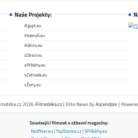
Naše Projekty:
N
iEgypt.eu
iHubnutí.eu
iKáhira.eu
iZdraví.eu
sPříběhy.eu
sZahrada.eu
sŽeny.eu
ilmotéka.cz 2026
iFilmotéka.cz
| Elite News by
Ascendoor
| Powere
Související filmové a zábavní magazíny:
Netflixer.eu
|
TopStories.cz
|
SPříběhy.eu