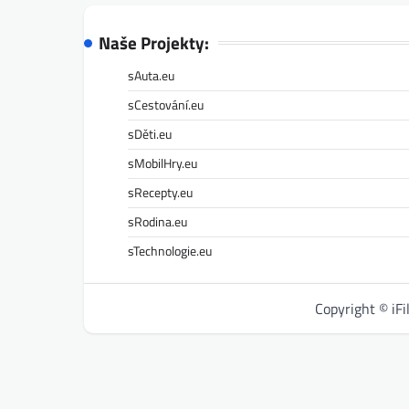
Naše Projekty:
sAuta.eu
sCestování.eu
sDěti.eu
sMobilHry.eu
sRecepty.eu
sRodina.eu
sTechnologie.eu
Copyright © iF