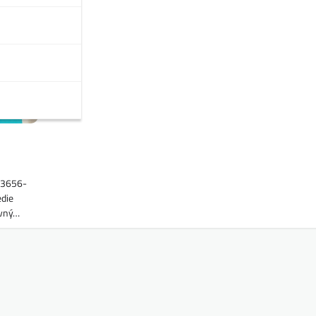
63656-
edie
avný…