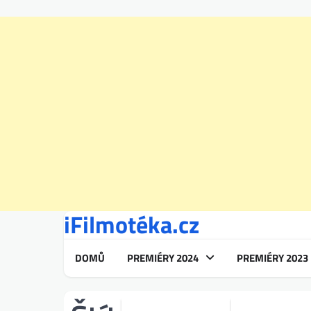
iFilmotéka.cz
Skip
to
content
DOMŮ
PREMIÉRY 2024
PREMIÉRY 2023