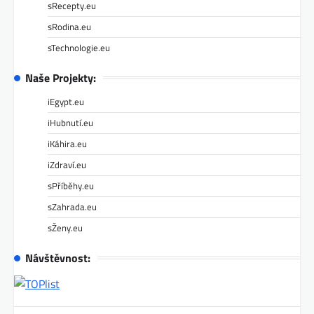
sRecepty.eu
sRodina.eu
sTechnologie.eu
Naše Projekty:
iEgypt.eu
iHubnutí.eu
iKáhira.eu
iZdraví.eu
sPříběhy.eu
sZahrada.eu
sŽeny.eu
Návštěvnost: