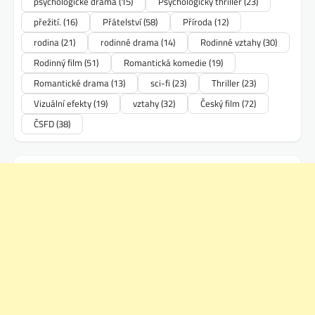
psychologické drama
(15)
Psychologický thriller
(23)
přežití.
(16)
Přátelství
(58)
Příroda
(12)
rodina
(21)
rodinné drama
(14)
Rodinné vztahy
(30)
Rodinný film
(51)
Romantická komedie
(19)
Romantické drama
(13)
sci-fi
(23)
Thriller
(23)
Vizuální efekty
(19)
vztahy
(32)
Český film
(72)
ČSFD
(38)