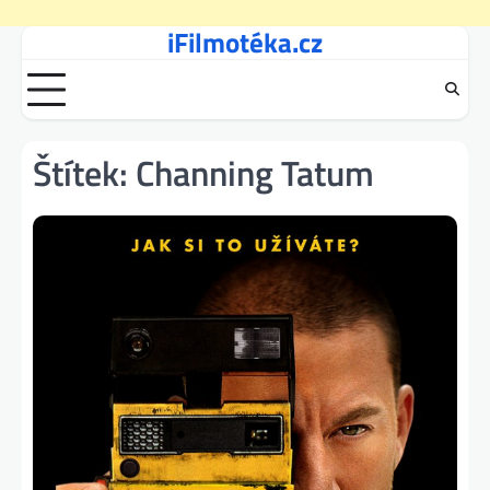
iFilmotéka.cz
Skip
to
content
Štítek:
Channing Tatum