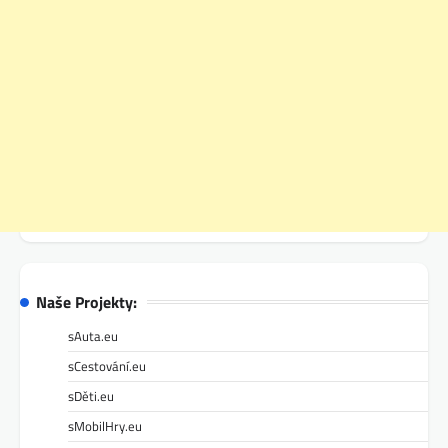
Naše Projekty:
sAuta.eu
sCestování.eu
sDěti.eu
sMobilHry.eu