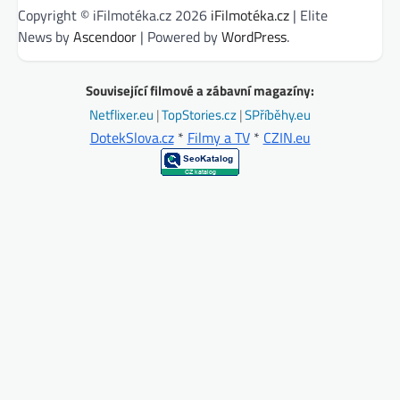
Copyright © iFilmotéka.cz 2026
iFilmotéka.cz
| Elite
News by
Ascendoor
| Powered by
WordPress
.
Související filmové a zábavní magazíny:
Netflixer.eu
|
TopStories.cz
|
SPříběhy.eu
DotekSlova.cz
*
Filmy a TV
*
CZIN.eu