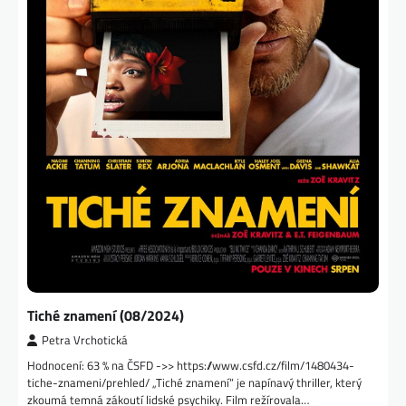
Tiché znamení (08/2024)
Petra Vrchotická
Hodnocení: 63 % na ČSFD ->> https://www.csfd.cz/film/1480434-
tiche-znameni/prehled/ „Tiché znamení“ je napínavý thriller, který
zkoumá temná zákoutí lidské psychiky. Film režírovala…