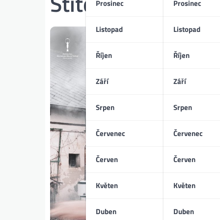
Štítek:
Český ven
Prosinec
Prosinec
Listopad
Listopad
Říjen
Říjen
Září
Září
Srpen
Srpen
Červenec
Červenec
Červen
Červen
Květen
Květen
Duben
Duben