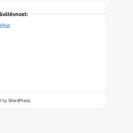
ávštěvnost:
d by
WordPress
.