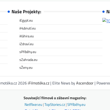
Naše Projekty:
N
iEgypt.eu
iHubnutí.eu
iKáhira.eu
iZdraví.eu
sPříběhy.eu
sZahrada.eu
sŽeny.eu
ilmotéka.cz 2026
iFilmotéka.cz
| Elite News by
Ascendoor
| Powere
Související filmové a zábavní magazíny:
Netflixer.eu
|
TopStories.cz
|
SPříběhy.eu