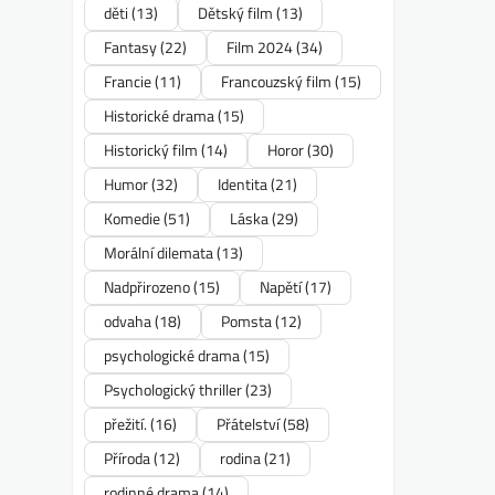
děti
(13)
Dětský film
(13)
Fantasy
(22)
Film 2024
(34)
Francie
(11)
Francouzský film
(15)
Historické drama
(15)
Historický film
(14)
Horor
(30)
Humor
(32)
Identita
(21)
Komedie
(51)
Láska
(29)
Morální dilemata
(13)
Nadpřirozeno
(15)
Napětí
(17)
odvaha
(18)
Pomsta
(12)
psychologické drama
(15)
Psychologický thriller
(23)
přežití.
(16)
Přátelství
(58)
Příroda
(12)
rodina
(21)
rodinné drama
(14)