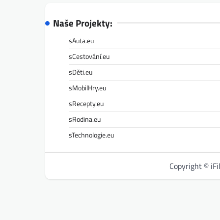
Naše Projekty:
sAuta.eu
sCestování.eu
sDěti.eu
sMobilHry.eu
sRecepty.eu
sRodina.eu
sTechnologie.eu
Copyright © iF