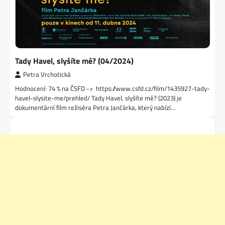
Tady Havel, slyšíte mě? (04/2024)
Petra Vrchotická
Hodnocení: 74 % na ČSFD -> https://www.csfd.cz/film/1435927-tady-
havel-slysite-me/prehled/ Tady Havel, slyšíte mě? (2023) je
dokumentární film režiséra Petra Jančárka, který nabízí…