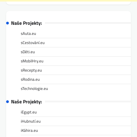
Naše Projekty:
sAuta.eu
sCestování.eu
sDěti.eu
sMobilHry.eu
sRecepty.eu
sRodina.eu
sTechnologie.eu
Naše Projekty:
iEgypt.eu
iHubnutí.eu
iKáhira.eu