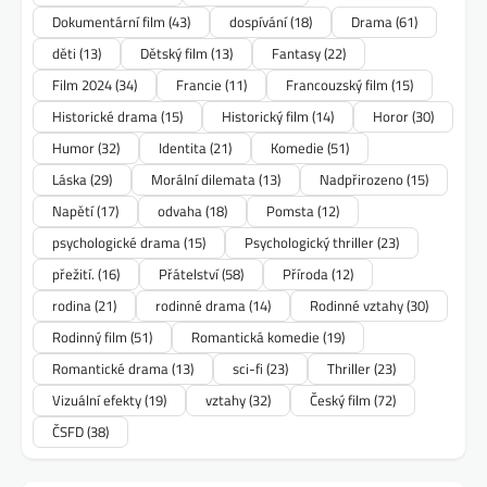
Dokumentární film
(43)
dospívání
(18)
Drama
(61)
děti
(13)
Dětský film
(13)
Fantasy
(22)
Film 2024
(34)
Francie
(11)
Francouzský film
(15)
Historické drama
(15)
Historický film
(14)
Horor
(30)
Humor
(32)
Identita
(21)
Komedie
(51)
Láska
(29)
Morální dilemata
(13)
Nadpřirozeno
(15)
Napětí
(17)
odvaha
(18)
Pomsta
(12)
psychologické drama
(15)
Psychologický thriller
(23)
přežití.
(16)
Přátelství
(58)
Příroda
(12)
rodina
(21)
rodinné drama
(14)
Rodinné vztahy
(30)
Rodinný film
(51)
Romantická komedie
(19)
Romantické drama
(13)
sci-fi
(23)
Thriller
(23)
Vizuální efekty
(19)
vztahy
(32)
Český film
(72)
ČSFD
(38)