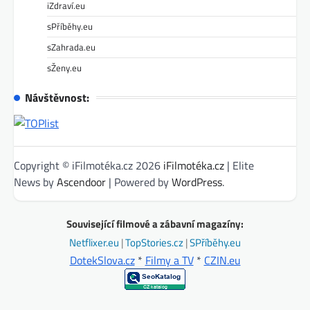
iZdraví.eu
sPříběhy.eu
sZahrada.eu
sŽeny.eu
Návštěvnost:
Copyright © iFilmotéka.cz 2026
iFilmotéka.cz
| Elite
News by
Ascendoor
| Powered by
WordPress
.
Související filmové a zábavní magazíny:
Netflixer.eu
|
TopStories.cz
|
SPříběhy.eu
DotekSlova.cz
*
Filmy a TV
*
CZIN.eu