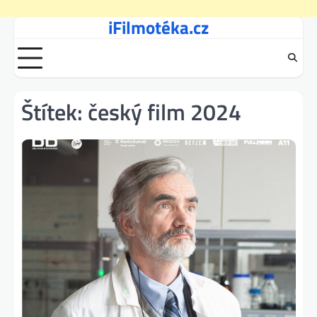
iFilmotéka.cz
Skip
to
content
Štítek:
český film 2024