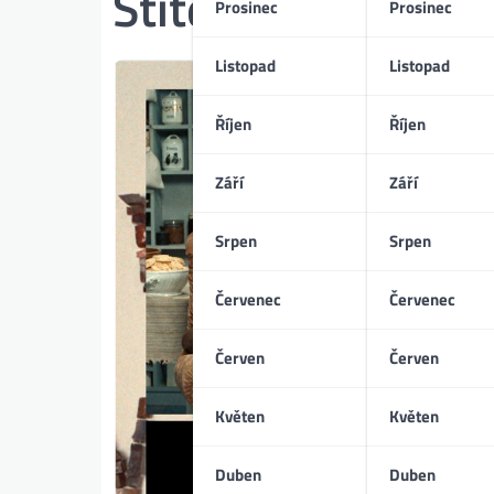
Štítek:
česká nová
Prosinec
Prosinec
Listopad
Listopad
Říjen
Říjen
Září
Září
Srpen
Srpen
Červenec
Červenec
Červen
Červen
Květen
Květen
Duben
Duben