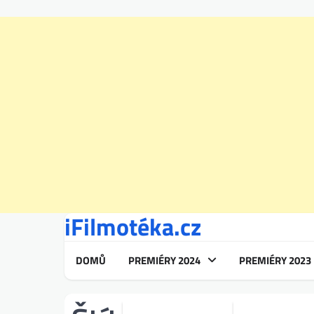
iFilmotéka.cz
Skip
to
content
DOMŮ
PREMIÉRY 2024
PREMIÉRY 2023