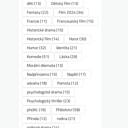
děti
(13)
Dětský film
(13)
Fantasy
(22)
Film 2024
(34)
Francie
(11)
Francouzský film
(15)
Historické drama
(15)
Historický film
(14)
Horor
(30)
Humor
(32)
Identita
(21)
Komedie
(51)
Láska
(29)
Morální dilemata
(13)
Nadpřirozeno
(15)
Napětí
(17)
odvaha
(18)
Pomsta
(12)
psychologické drama
(15)
Psychologický thriller
(23)
přežití.
(16)
Přátelství
(58)
Příroda
(12)
rodina
(21)
rodinné drama
(14)