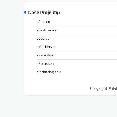
Naše Projekty:
sAuta.eu
sCestování.eu
sDěti.eu
sMobilHry.eu
sRecepty.eu
sRodina.eu
sTechnologie.eu
Copyright © iF