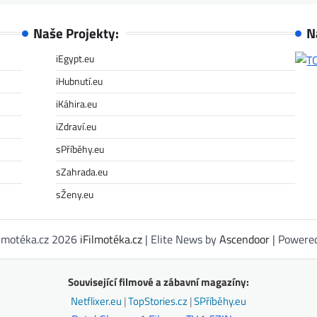
Naše Projekty:
N
iEgypt.eu
iHubnutí.eu
iKáhira.eu
iZdraví.eu
sPříběhy.eu
sZahrada.eu
sŽeny.eu
ilmotéka.cz 2026
iFilmotéka.cz
| Elite News by
Ascendoor
| Powere
Související filmové a zábavní magazíny:
Netflixer.eu
|
TopStories.cz
|
SPříběhy.eu