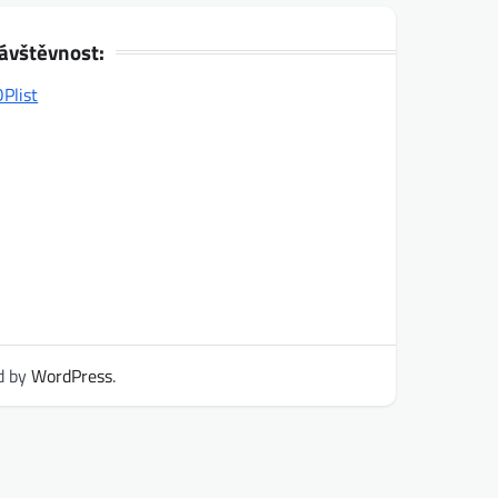
ávštěvnost:
d by
WordPress
.