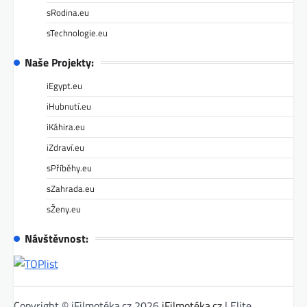
sRodina.eu
sTechnologie.eu
Naše Projekty:
iEgypt.eu
iHubnutí.eu
iKáhira.eu
iZdraví.eu
sPříběhy.eu
sZahrada.eu
sŽeny.eu
Návštěvnost:
Copyright © iFilmotéka.cz 2026
iFilmotéka.cz
| Elite