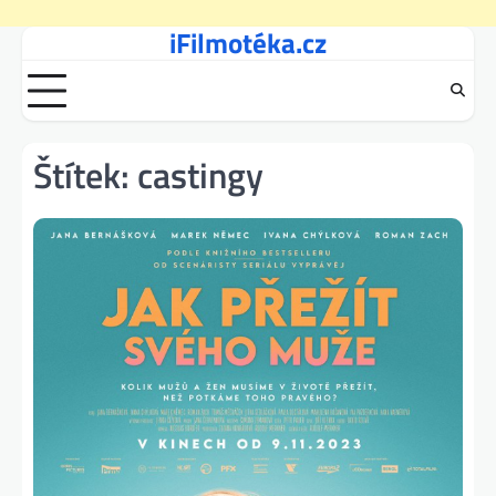
iFilmotéka.cz
Skip
to
content
Štítek:
castingy