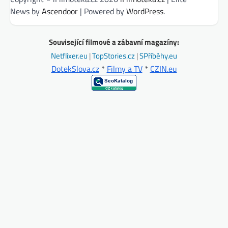
News by
Ascendoor
| Powered by
WordPress
.
Související filmové a zábavní magazíny:
Netflixer.eu
|
TopStories.cz
|
SPříběhy.eu
DotekSlova.cz
*
Filmy a TV
*
CZIN.eu