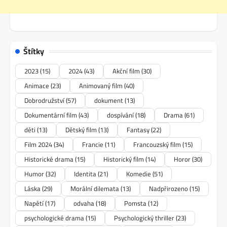
Štítky
2023
(15)
2024
(43)
Akční film
(30)
Animace
(23)
Animovaný film
(40)
Dobrodružství
(57)
dokument
(13)
Dokumentární film
(43)
dospívání
(18)
Drama
(61)
děti
(13)
Dětský film
(13)
Fantasy
(22)
Film 2024
(34)
Francie
(11)
Francouzský film
(15)
Historické drama
(15)
Historický film
(14)
Horor
(30)
Humor
(32)
Identita
(21)
Komedie
(51)
Láska
(29)
Morální dilemata
(13)
Nadpřirozeno
(15)
Napětí
(17)
odvaha
(18)
Pomsta
(12)
psychologické drama
(15)
Psychologický thriller
(23)