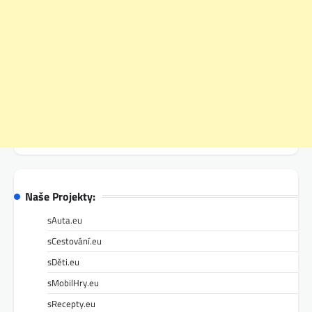
Naše Projekty:
sAuta.eu
sCestování.eu
sDěti.eu
sMobilHry.eu
sRecepty.eu