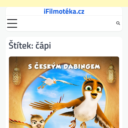
iFilmotéka.cz
Skip
to
content
Štítek:
čápi