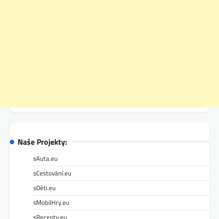
Naše Projekty:
sAuta.eu
sCestování.eu
sDěti.eu
sMobilHry.eu
sRecepty.eu