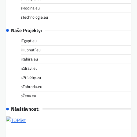
sRodina.eu
sTechnologie.eu
Naše Projekty:
iEgypt.eu
iHubnutí.eu
iKáhira.eu
iZdraví.eu
sPříběhy.eu
sZahrada.eu
sŽeny.eu
Návštěvnost: