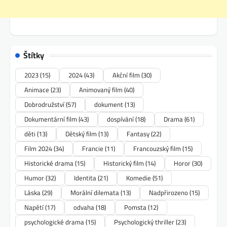
Štítky
2023
(15)
2024
(43)
Akční film
(30)
Animace
(23)
Animovaný film
(40)
Dobrodružství
(57)
dokument
(13)
Dokumentární film
(43)
dospívání
(18)
Drama
(61)
děti
(13)
Dětský film
(13)
Fantasy
(22)
Film 2024
(34)
Francie
(11)
Francouzský film
(15)
Historické drama
(15)
Historický film
(14)
Horor
(30)
Humor
(32)
Identita
(21)
Komedie
(51)
Láska
(29)
Morální dilemata
(13)
Nadpřirozeno
(15)
Napětí
(17)
odvaha
(18)
Pomsta
(12)
psychologické drama
(15)
Psychologický thriller
(23)