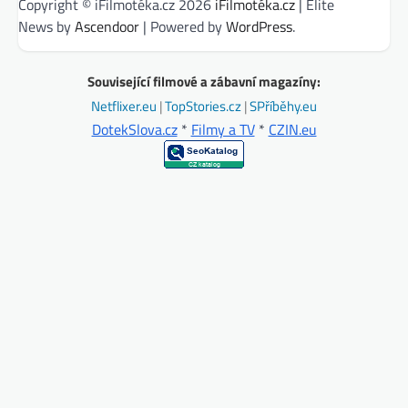
Copyright © iFilmotéka.cz 2026
iFilmotéka.cz
| Elite
News by
Ascendoor
| Powered by
WordPress
.
Související filmové a zábavní magazíny:
Netflixer.eu
|
TopStories.cz
|
SPříběhy.eu
DotekSlova.cz
*
Filmy a TV
*
CZIN.eu