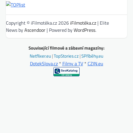
Copyright © iFilmotéka.cz 2026
iFilmotéka.cz
| Elite
News by
Ascendoor
| Powered by
WordPress
.
Související filmové a zábavní magazíny:
Netflixer.eu
|
TopStories.cz
|
SPříběhy.eu
DotekSlova.cz
*
Filmy a TV
*
CZIN.eu