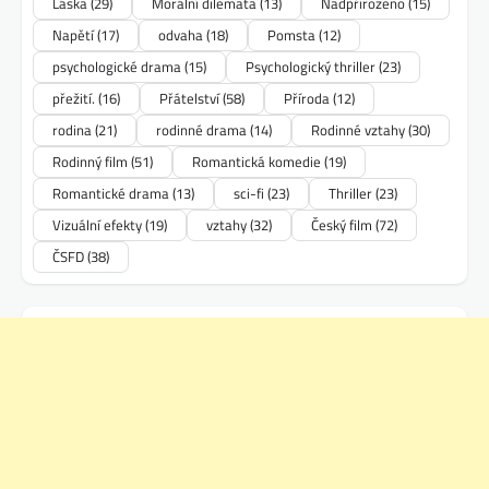
Láska
(29)
Morální dilemata
(13)
Nadpřirozeno
(15)
Napětí
(17)
odvaha
(18)
Pomsta
(12)
psychologické drama
(15)
Psychologický thriller
(23)
přežití.
(16)
Přátelství
(58)
Příroda
(12)
rodina
(21)
rodinné drama
(14)
Rodinné vztahy
(30)
Rodinný film
(51)
Romantická komedie
(19)
Romantické drama
(13)
sci-fi
(23)
Thriller
(23)
Vizuální efekty
(19)
vztahy
(32)
Český film
(72)
ČSFD
(38)