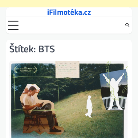
iFilmotéka.cz
Skip
to
content
Štítek:
BTS