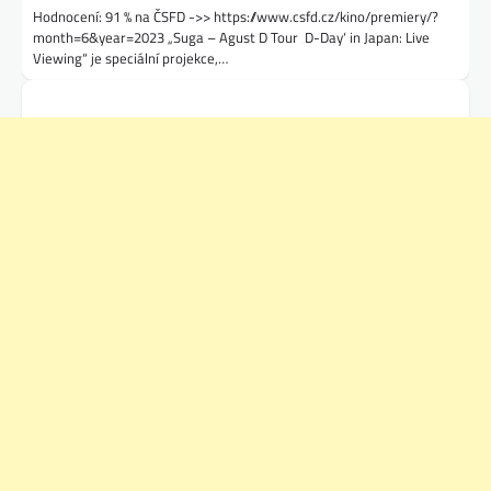
Hodnocení: 91 % na ČSFD ->> https://www.csfd.cz/kino/premiery/?
month=6&year=2023 „Suga – Agust D Tour ‚D-Day‘ in Japan: Live
Viewing“ je speciální projekce,…