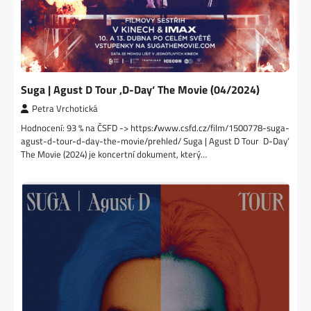
Suga | Agust D Tour ‚D-Day‘ The Movie (04/2024)
Petra Vrchotická
Hodnocení: 93 % na ČSFD -> https://www.csfd.cz/film/1500778-suga-
agust-d-tour-d-day-the-movie/prehled/ Suga | Agust D Tour ‚D-Day‘
The Movie (2024) je koncertní dokument, který…