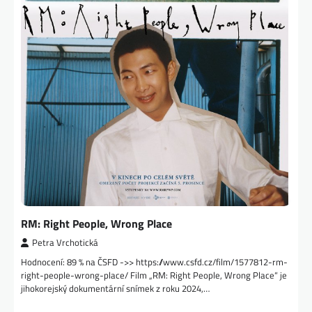
RM: Right People, Wrong Place
Petra Vrchotická
Hodnocení: 89 % na ČSFD ->> https://www.csfd.cz/film/1577812-rm-
right-people-wrong-place/ Film „RM: Right People, Wrong Place“ je
jihokorejský dokumentární snímek z roku 2024,…