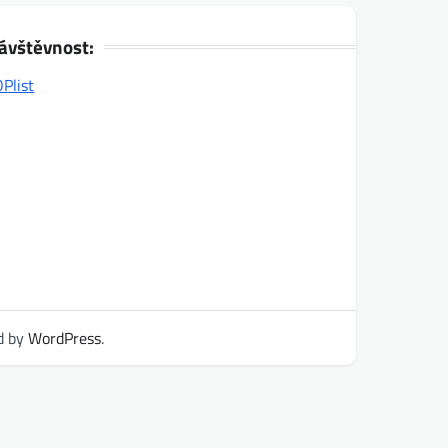
ávštěvnost:
d by
WordPress
.