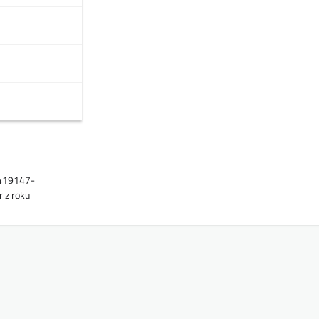
1419147-
r z roku