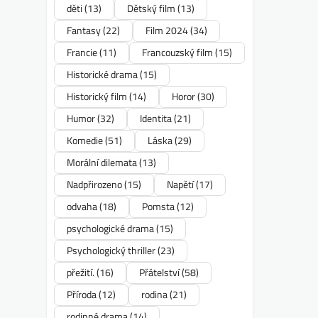
děti
(13)
Dětský film
(13)
Fantasy
(22)
Film 2024
(34)
Francie
(11)
Francouzský film
(15)
Historické drama
(15)
Historický film
(14)
Horor
(30)
Humor
(32)
Identita
(21)
Komedie
(51)
Láska
(29)
Morální dilemata
(13)
Nadpřirozeno
(15)
Napětí
(17)
odvaha
(18)
Pomsta
(12)
psychologické drama
(15)
Psychologický thriller
(23)
přežití.
(16)
Přátelství
(58)
Příroda
(12)
rodina
(21)
rodinné drama
(14)