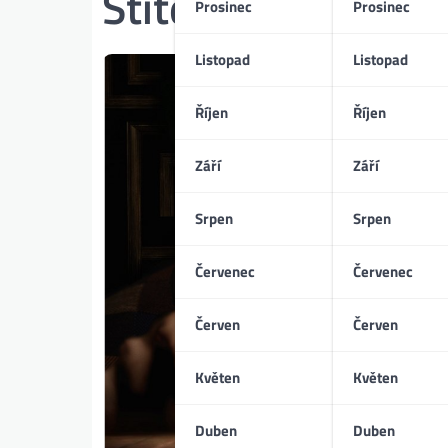
Štítek:
Bryan Woo
Prosinec
Prosinec
Listopad
Listopad
Říjen
Říjen
Září
Září
Srpen
Srpen
Červenec
Červenec
Červen
Červen
Květen
Květen
Duben
Duben