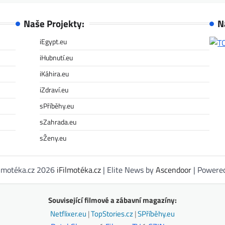
Naše Projekty:
N
iEgypt.eu
iHubnutí.eu
iKáhira.eu
iZdraví.eu
sPříběhy.eu
sZahrada.eu
sŽeny.eu
ilmotéka.cz 2026
iFilmotéka.cz
| Elite News by
Ascendoor
| Powere
Související filmové a zábavní magazíny:
Netflixer.eu
|
TopStories.cz
|
SPříběhy.eu