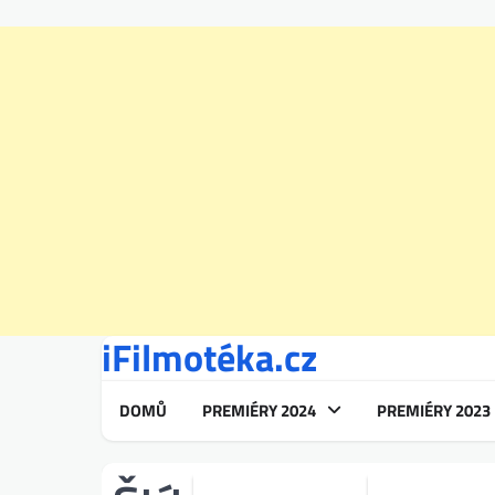
iFilmotéka.cz
Skip
to
content
DOMŮ
PREMIÉRY 2024
PREMIÉRY 2023