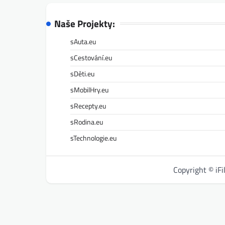
Naše Projekty:
sAuta.eu
sCestování.eu
sDěti.eu
sMobilHry.eu
sRecepty.eu
sRodina.eu
sTechnologie.eu
Copyright © iF