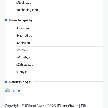
sRodina.eu
sTechnologie.eu
Naše Projekty:
iEgypt.eu
iHubnutí.eu
iKáhira.eu
iZdraví.eu
sPříběhy.eu
sZahrada.eu
sŽeny.eu
Návštěvnost:
Copyright © iFilmotéka.cz 2026
iFilmotéka.cz
| Elite