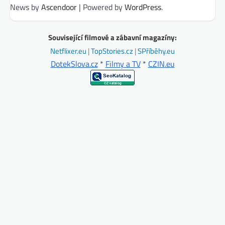
News by
Ascendoor
| Powered by
WordPress
.
Související filmové a zábavní magazíny:
Netflixer.eu
|
TopStories.cz
|
SPříběhy.eu
DotekSlova.cz
*
Filmy a TV
*
CZIN.eu