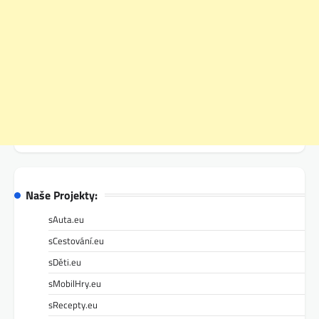
Naše Projekty:
sAuta.eu
sCestování.eu
sDěti.eu
sMobilHry.eu
sRecepty.eu