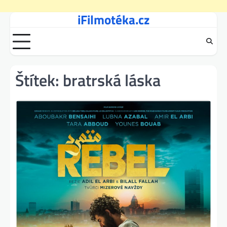
iFilmotéka.cz
Skip
to
content
Štítek:
bratrská láska