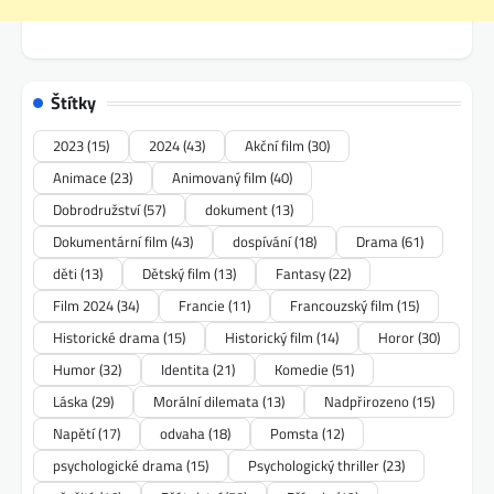
Štítky
2023
(15)
2024
(43)
Akční film
(30)
Animace
(23)
Animovaný film
(40)
Dobrodružství
(57)
dokument
(13)
Dokumentární film
(43)
dospívání
(18)
Drama
(61)
děti
(13)
Dětský film
(13)
Fantasy
(22)
Film 2024
(34)
Francie
(11)
Francouzský film
(15)
Historické drama
(15)
Historický film
(14)
Horor
(30)
Humor
(32)
Identita
(21)
Komedie
(51)
Láska
(29)
Morální dilemata
(13)
Nadpřirozeno
(15)
Napětí
(17)
odvaha
(18)
Pomsta
(12)
psychologické drama
(15)
Psychologický thriller
(23)