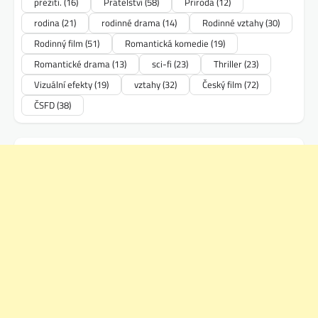
přežití.
(16)
Přátelství
(58)
Příroda
(12)
rodina
(21)
rodinné drama
(14)
Rodinné vztahy
(30)
Rodinný film
(51)
Romantická komedie
(19)
Romantické drama
(13)
sci-fi
(23)
Thriller
(23)
Vizuální efekty
(19)
vztahy
(32)
Český film
(72)
ČSFD
(38)