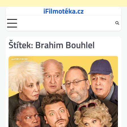
iFilmotéka.cz
Skip
to
content
Štítek:
Brahim Bouhlel