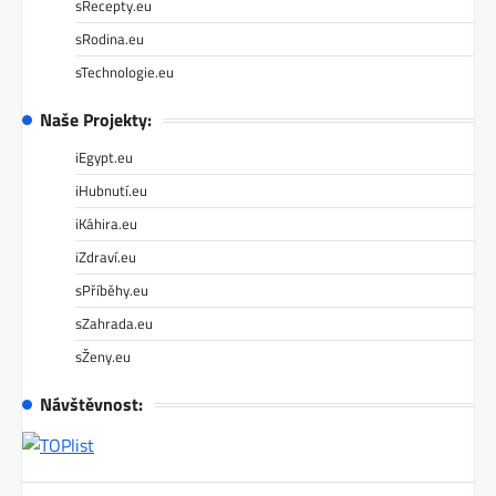
sRecepty.eu
sRodina.eu
sTechnologie.eu
Naše Projekty:
iEgypt.eu
iHubnutí.eu
iKáhira.eu
iZdraví.eu
sPříběhy.eu
sZahrada.eu
sŽeny.eu
Návštěvnost: