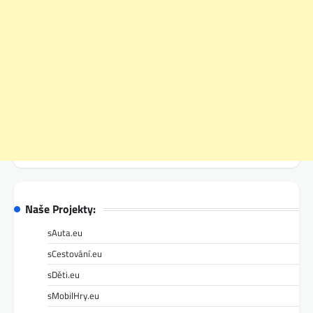
Naše Projekty:
sAuta.eu
sCestování.eu
sDěti.eu
sMobilHry.eu