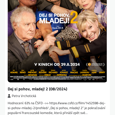
Dej si pohov, mladej! 2 (08/2024)
Petra Vrchotická
Hodnocení: 63% na ČSFD ->> https://www.csfd.cz/film/1452598-dej-
si-pohov-mladej-2/prehled/ „Dej si pohov, mladej! 2“ je pokračování
populární francouzské komedie, která přináší zpět své…