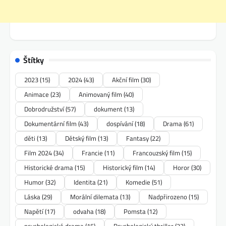
Štítky
2023
(15)
2024
(43)
Akční film
(30)
Animace
(23)
Animovaný film
(40)
Dobrodružství
(57)
dokument
(13)
Dokumentární film
(43)
dospívání
(18)
Drama
(61)
děti
(13)
Dětský film
(13)
Fantasy
(22)
Film 2024
(34)
Francie
(11)
Francouzský film
(15)
Historické drama
(15)
Historický film
(14)
Horor
(30)
Humor
(32)
Identita
(21)
Komedie
(51)
Láska
(29)
Morální dilemata
(13)
Nadpřirozeno
(15)
Napětí
(17)
odvaha
(18)
Pomsta
(12)
psychologické drama
(15)
Psychologický thriller
(23)