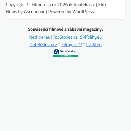
Copyright © iFilmotéka.cz 2026
iFilmotéka.cz
| Elite
News by
Ascendoor
| Powered by
WordPress
.
Související filmové a zábavní magazíny:
Netflixer.eu
|
TopStories.cz
|
SPříběhy.eu
DotekSlova.cz
*
Filmy a TV
*
CZIN.eu