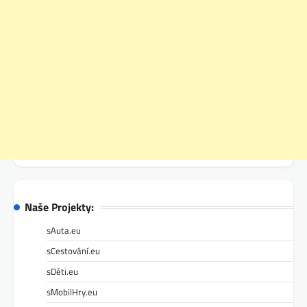
Naše Projekty:
sAuta.eu
sCestování.eu
sDěti.eu
sMobilHry.eu