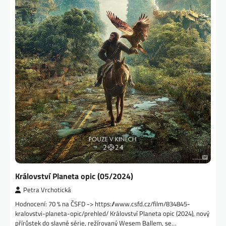
Království Planeta opic (05/2024)
Petra Vrchotická
Hodnocení: 70 % na ČSFD -> https://www.csfd.cz/film/834845-
kralovstvi-planeta-opic/prehled/ Království Planeta opic (2024), nový
přírůstek do slavné série, režírovaný Wesem Ballem, se…