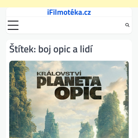
iFilmotéka.cz
Skip
to
content
Štítek:
boj opic a lidí