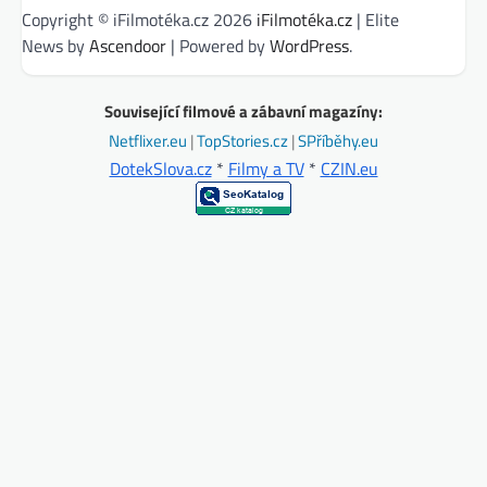
Copyright © iFilmotéka.cz 2026
iFilmotéka.cz
| Elite
News by
Ascendoor
| Powered by
WordPress
.
Související filmové a zábavní magazíny:
Netflixer.eu
|
TopStories.cz
|
SPříběhy.eu
DotekSlova.cz
*
Filmy a TV
*
CZIN.eu