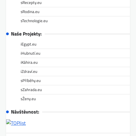
sRecepty.eu
sRodina.eu
sTechnologie.eu
Naše Projekty:
iEgypt.eu
iHubnutí.eu
iKáhira.eu
iZdraví.eu
sPříběhy.eu
sZahrada.eu
sŽeny.eu
Návštěvnost: