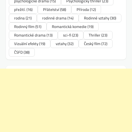
psychologické drama
(15)
Psychologický thriller
(23)
přežití.
(16)
Přátelství
(58)
Příroda
(12)
rodina
(21)
rodinné drama
(14)
Rodinné vztahy
(30)
Rodinný film
(51)
Romantická komedie
(19)
Romantické drama
(13)
sci-fi
(23)
Thriller
(23)
Vizuální efekty
(19)
vztahy
(32)
Český film
(72)
ČSFD
(38)