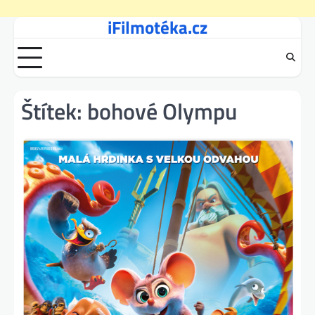
iFilmotéka.cz
Skip
to
content
Štítek:
bohové Olympu