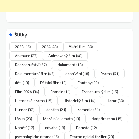
Štítky
2023
(15)
2024
(43)
Akční film
(30)
Animace
(23)
Animovaný film
(40)
Dobrodružství
(57)
dokument
(13)
Dokumentární film
(43)
dospívání
(18)
Drama
(61)
děti
(13)
Dětský film
(13)
Fantasy
(22)
Film 2024
(34)
Francie
(11)
Francouzský film
(15)
Historické drama
(15)
Historický film
(14)
Horor
(30)
Humor
(32)
Identita
(21)
Komedie
(51)
Láska
(29)
Morální dilemata
(13)
Nadpřirozeno
(15)
Napětí
(17)
odvaha
(18)
Pomsta
(12)
psychologické drama
(15)
Psychologický thriller
(23)