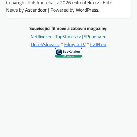
Copyright © iFilmotéka.cz 2026
iFilmotéka.cz
| Elite
News by
Ascendoor
| Powered by
WordPress
.
Související filmové a zábavní magazíny:
Netflixer.eu
|
TopStories.cz
|
SPříběhy.eu
DotekSlova.cz
*
Filmy a TV
*
CZIN.eu