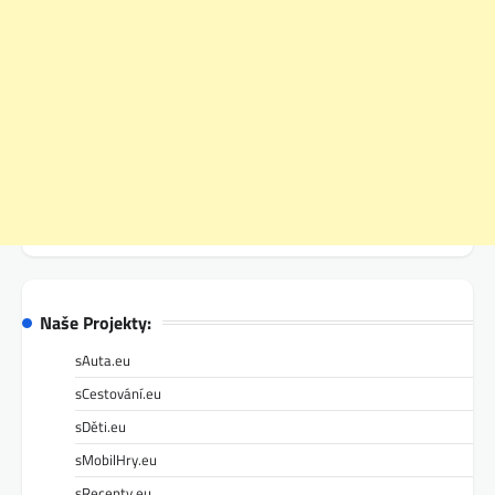
Naše Projekty:
sAuta.eu
sCestování.eu
sDěti.eu
sMobilHry.eu
sRecepty.eu