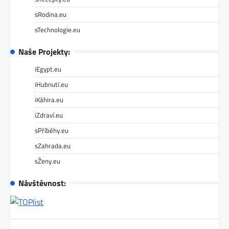
sRodina.eu
sTechnologie.eu
Naše Projekty:
iEgypt.eu
iHubnutí.eu
iKáhira.eu
iZdraví.eu
sPříběhy.eu
sZahrada.eu
sŽeny.eu
Návštěvnost: