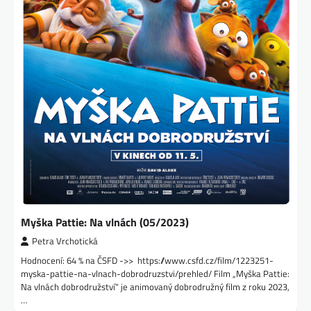
Myška Pattie: Na vlnách (05/2023)
Petra Vrchotická
Hodnocení: 64 % na ČSFD ->> https://www.csfd.cz/film/1223251-
myska-pattie-na-vlnach-dobrodruzstvi/prehled/ Film „Myška Pattie:
Na vlnách dobrodružství“ je animovaný dobrodružný film z roku 2023,
…