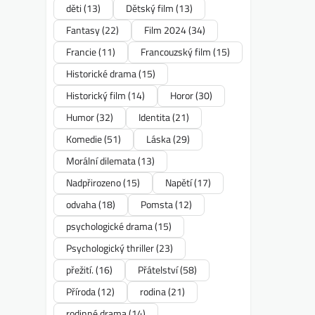
děti
(13)
Dětský film
(13)
Fantasy
(22)
Film 2024
(34)
Francie
(11)
Francouzský film
(15)
Historické drama
(15)
Historický film
(14)
Horor
(30)
Humor
(32)
Identita
(21)
Komedie
(51)
Láska
(29)
Morální dilemata
(13)
Nadpřirozeno
(15)
Napětí
(17)
odvaha
(18)
Pomsta
(12)
psychologické drama
(15)
Psychologický thriller
(23)
přežití.
(16)
Přátelství
(58)
Příroda
(12)
rodina
(21)
rodinné drama
(14)