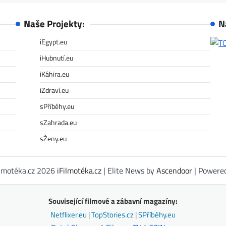
Naše Projekty:
N
iEgypt.eu
iHubnutí.eu
iKáhira.eu
iZdraví.eu
sPříběhy.eu
sZahrada.eu
sŽeny.eu
ilmotéka.cz 2026
iFilmotéka.cz
| Elite News by
Ascendoor
| Powere
Související filmové a zábavní magazíny:
Netflixer.eu
|
TopStories.cz
|
SPříběhy.eu