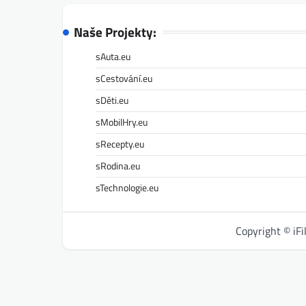
Naše Projekty:
sAuta.eu
sCestování.eu
sDěti.eu
sMobilHry.eu
sRecepty.eu
sRodina.eu
sTechnologie.eu
Copyright © iF