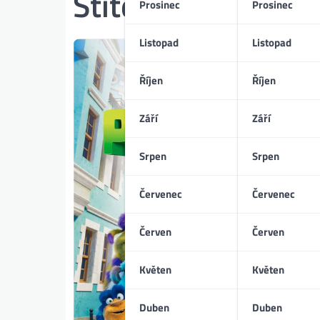
Štítek:
Bohdan T
Prosinec
Prosinec
Listopad
Listopad
Říjen
Říjen
Září
Září
Srpen
Srpen
Červenec
Červenec
Červen
Červen
Květen
Květen
Duben
Duben