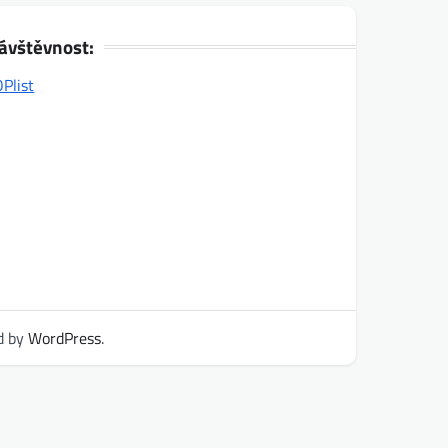
ávštěvnost:
d by
WordPress
.