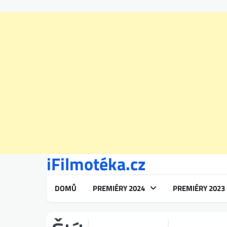
iFilmotéka.cz
Skip
to
content
DOMŮ
PREMIÉRY 2024
PREMIÉRY 2023