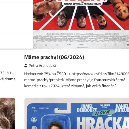
Máme prachy! (06/2024)
Petra Vrchotická
1473191-
Hodnocení: 75% na ČSFD -> https://www.csfd.cz/film/14800
ické drama
mame-prachy/prehled/ Máme prachy! je francouzská černá
komedie z roku 2024, která zkoumá, jak velká finanční…