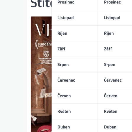
Štítek:
bohatství
Prosinec
Prosinec
Listopad
Listopad
Říjen
Říjen
Září
Září
Srpen
Srpen
Červenec
Červenec
Červen
Červen
Květen
Květen
Duben
Duben