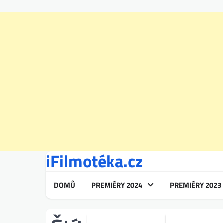
iFilmotéka.cz
Skip
to
content
DOMŮ
PREMIÉRY 2024
PREMIÉRY 2023