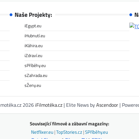
Naše Projekty:
N
iEgypt.eu
iHubnutí.eu
iKáhira.eu
iZdraví.eu
sPříběhy.eu
sZahrada.eu
sŽeny.eu
ilmotéka.cz 2026
iFilmotéka.cz
| Elite News by
Ascendoor
| Powere
Související filmové a zábavní magazíny:
Netflixer.eu
|
TopStories.cz
|
SPříběhy.eu