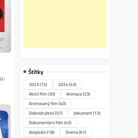
Štítky
32-
2023
(15)
2024
(43)
Akční film
(30)
Animace
(23)
Animovaný film
(40)
Dobrodružství
(57)
dokument
(13)
Dokumentární film
(43)
dospívání
(18)
Drama
(61)