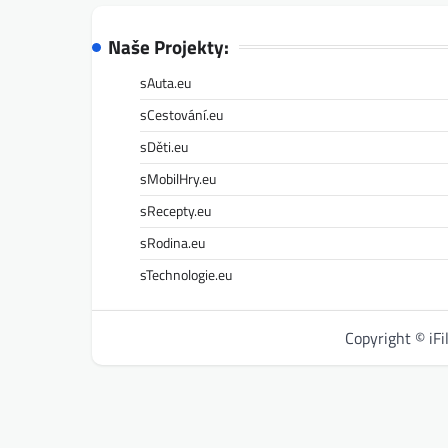
Naše Projekty:
sAuta.eu
sCestování.eu
sDěti.eu
sMobilHry.eu
sRecepty.eu
sRodina.eu
sTechnologie.eu
Copyright © iF