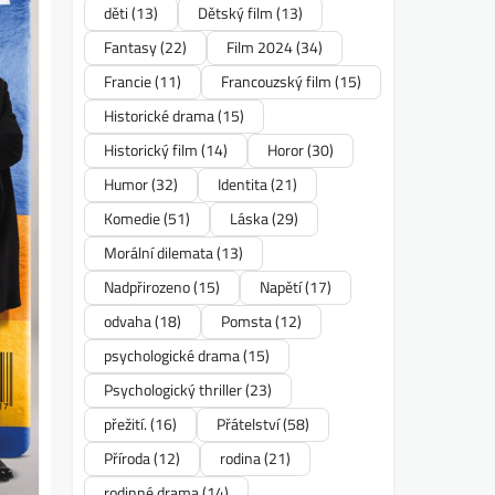
děti
(13)
Dětský film
(13)
Fantasy
(22)
Film 2024
(34)
Francie
(11)
Francouzský film
(15)
Historické drama
(15)
Historický film
(14)
Horor
(30)
Humor
(32)
Identita
(21)
Komedie
(51)
Láska
(29)
Morální dilemata
(13)
Nadpřirozeno
(15)
Napětí
(17)
odvaha
(18)
Pomsta
(12)
psychologické drama
(15)
Psychologický thriller
(23)
přežití.
(16)
Přátelství
(58)
Příroda
(12)
rodina
(21)
rodinné drama
(14)