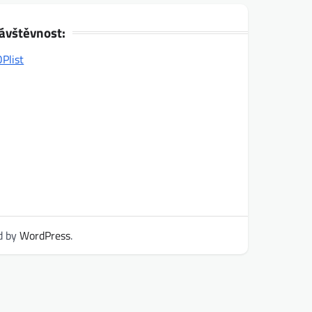
ávštěvnost:
d by
WordPress
.