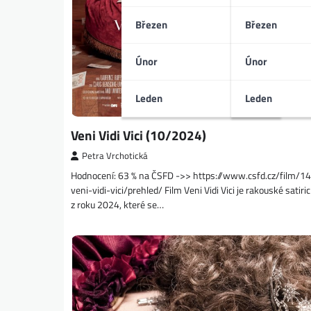
Březen
Březen
Únor
Únor
Leden
Leden
Veni Vidi Vici (10/2024)
Petra Vrchotická
Hodnocení: 63 % na ČSFD ->> https://www.csfd.cz/film/
veni-vidi-vici/prehled/ Film Veni Vidi Vici je rakouské satir
z roku 2024, které se…