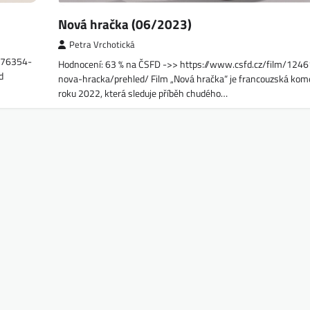
Nová hračka (06/2023)
Petra Vrchotická
1176354-
Hodnocení: 63 % na ČSFD ->> https://www.csfd.cz/film/124
d
nova-hracka/prehled/ Film „Nová hračka“ je francouzská kom
roku 2022, která sleduje příběh chudého…