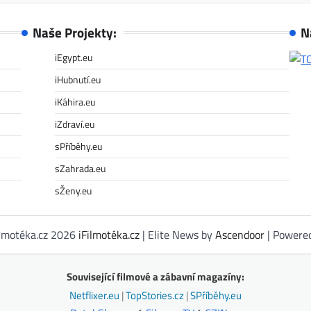
Naše Projekty:
N
iEgypt.eu
iHubnutí.eu
iKáhira.eu
iZdraví.eu
sPříběhy.eu
sZahrada.eu
sŽeny.eu
ilmotéka.cz 2026
iFilmotéka.cz
| Elite News by
Ascendoor
| Powere
Související filmové a zábavní magazíny:
Netflixer.eu
|
TopStories.cz
|
SPříběhy.eu