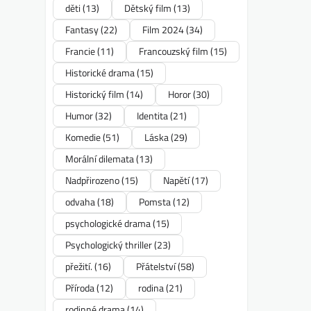
děti
(13)
Dětský film
(13)
Fantasy
(22)
Film 2024
(34)
Francie
(11)
Francouzský film
(15)
Historické drama
(15)
Historický film
(14)
Horor
(30)
Humor
(32)
Identita
(21)
Komedie
(51)
Láska
(29)
Morální dilemata
(13)
Nadpřirozeno
(15)
Napětí
(17)
odvaha
(18)
Pomsta
(12)
psychologické drama
(15)
Psychologický thriller
(23)
přežití.
(16)
Přátelství
(58)
Příroda
(12)
rodina
(21)
rodinné drama
(14)