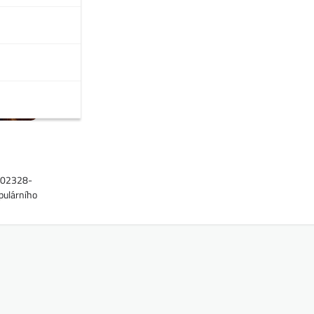
1402328-
pulárního