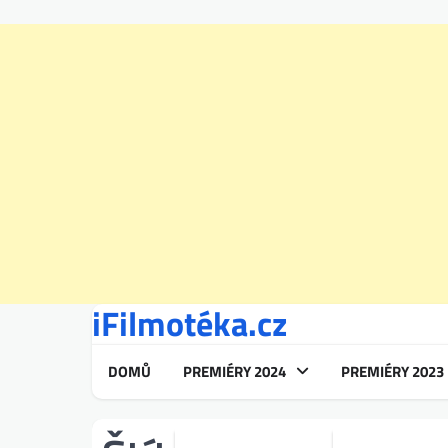
iFilmotéka.cz
Skip
to
content
DOMŮ
PREMIÉRY 2024
PREMIÉRY 2023