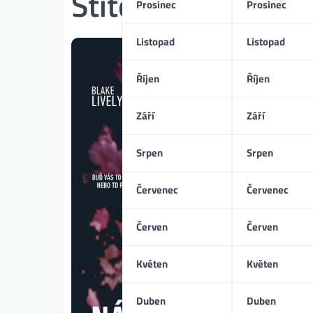
Štítek:
Blake Livel
Prosinec
Prosinec
Listopad
Listopad
Říjen
Říjen
Září
Září
Srpen
Srpen
Červenec
Červenec
Červen
Červen
Květen
Květen
Duben
Duben