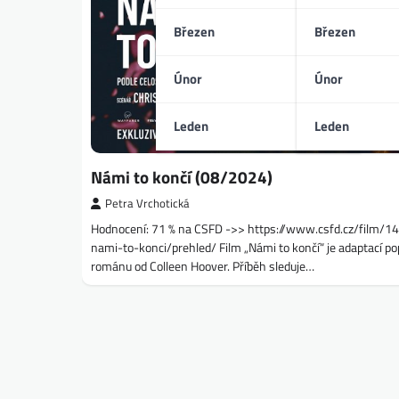
Březen
Březen
Únor
Únor
Leden
Leden
Námi to končí (08/2024)
Petra Vrchotická
Hodnocení: 71 % na CSFD ->> https://www.csfd.cz/film/
nami-to-konci/prehled/ Film „Námi to končí“ je adaptací po
románu od Colleen Hoover. Příběh sleduje…