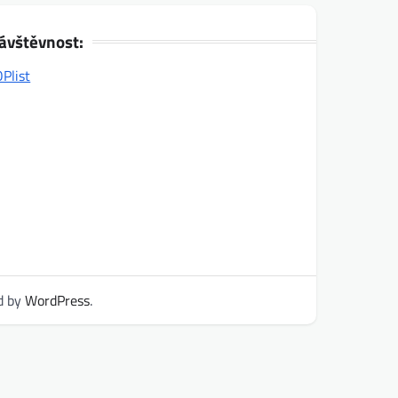
ávštěvnost:
d by
WordPress
.