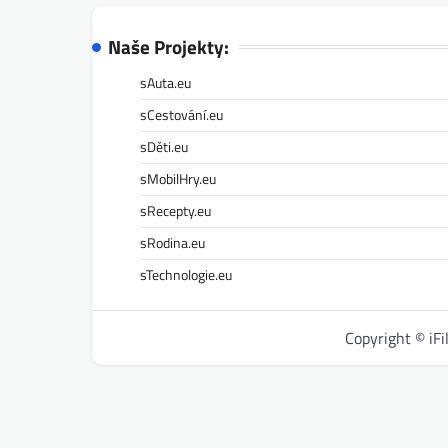
Naše Projekty:
sAuta.eu
sCestování.eu
sDěti.eu
sMobilHry.eu
sRecepty.eu
sRodina.eu
sTechnologie.eu
Copyright © iF