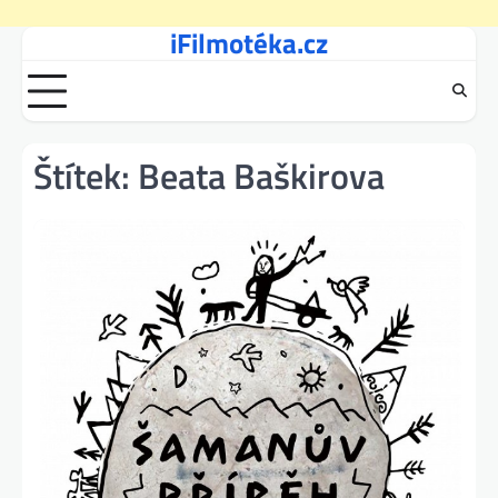
iFilmotéka.cz
Skip
to
content
Štítek:
Beata Baškirova