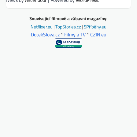
News by
Ascendoor
| Powered by
WordPress
.
Související filmové a zábavní magazíny:
Netflixer.eu
|
TopStories.cz
|
SPříběhy.eu
DotekSlova.cz
*
Filmy a TV
*
CZIN.eu