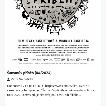
Šamanův příběh (04/2024)
Petra Vrchotická
Hodnocení: 71 % na ČSFD -> https://www.csfd.cz/film/1496710-
samanuv-pribeh/prehled/ Šamanův příběh je dokumentární film z
roku 2024, který sleduje neobyčejnou cestu sibiřského…