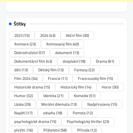
Štítky
2023
(15)
2024
(43)
Akční film
(30)
Animace
(23)
Animovaný film
(40)
Dobrodružství
(57)
dokument
(13)
Dokumentární film
(43)
dospívání
(18)
Drama
(61)
děti
(13)
Dětský film
(13)
Fantasy
(22)
Film 2024
(34)
Francie
(11)
Francouzský film
(15)
Historické drama
(15)
Historický film
(14)
Horor
(30)
Humor
(32)
Identita
(21)
Komedie
(51)
Láska
(29)
Morální dilemata
(13)
Nadpřirozeno
(15)
Napětí
(17)
odvaha
(18)
Pomsta
(12)
psychologické drama
(15)
Psychologický thriller
(23)
přežití.
(16)
Přátelství
(58)
Příroda
(12)