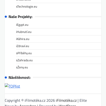
sTechnologie.eu
Naše Projekty:
iEgypt.eu
iHubnutí.eu
iKáhira.eu
iZdraví.eu
sPříběhy.eu
sZahrada.eu
sŽeny.eu
Návštěvnost:
Copyright © iFilmotéka.cz 2026
iFilmotéka.cz
| Elite