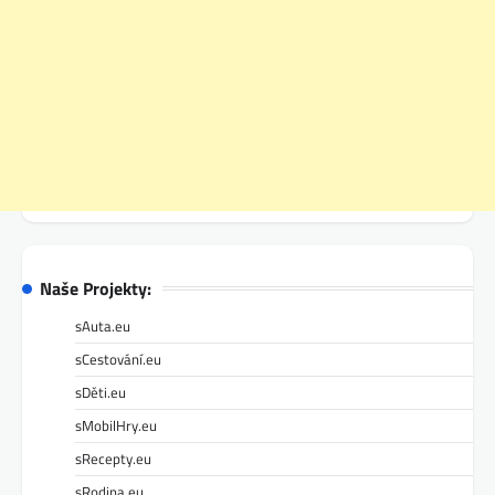
Naše Projekty:
sAuta.eu
sCestování.eu
sDěti.eu
sMobilHry.eu
sRecepty.eu
sRodina.eu