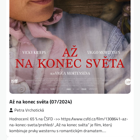
Až na konec světa (07/2024)
Petra Vrchotická
Hodnocení: 65 % na ČSFD ->> https://www.csfd.cz/film/1308641-az-
na-konec-sveta/prehled/ „Až na konec světa“ je film, který
kombinuje prvky westernu s romantickým dramatem.…