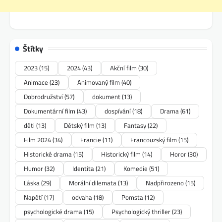
Štítky
2023
(15)
2024
(43)
Akční film
(30)
Animace
(23)
Animovaný film
(40)
Dobrodružství
(57)
dokument
(13)
Dokumentární film
(43)
dospívání
(18)
Drama
(61)
děti
(13)
Dětský film
(13)
Fantasy
(22)
Film 2024
(34)
Francie
(11)
Francouzský film
(15)
Historické drama
(15)
Historický film
(14)
Horor
(30)
Humor
(32)
Identita
(21)
Komedie
(51)
Láska
(29)
Morální dilemata
(13)
Nadpřirozeno
(15)
Napětí
(17)
odvaha
(18)
Pomsta
(12)
psychologické drama
(15)
Psychologický thriller
(23)