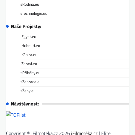
sRodina.eu
sTechnologie.eu
Naše Projekty:
iEgypt.eu
iHubnutí.eu
iKáhira.eu
iZdraví.eu
sPříběhy.eu
sZahrada.eu
sŽeny.eu
Návštěvnost:
Copyright © iFilmotéka.cz 2026
iFilmotéka.cz
| Elite