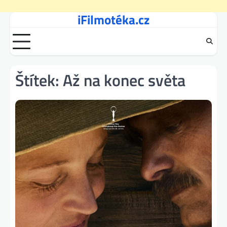
iFilmotéka.cz
Skip
to
content
Štítek:
Až na konec světa