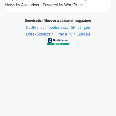
News by
Ascendoor
| Powered by
WordPress
.
Související filmové a zábavní magazíny:
Netflixer.eu
|
TopStories.cz
|
SPříběhy.eu
DotekSlova.cz
*
Filmy a TV
*
CZIN.eu