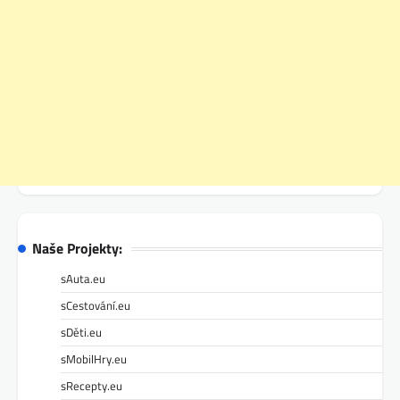
Naše Projekty:
sAuta.eu
sCestování.eu
sDěti.eu
sMobilHry.eu
sRecepty.eu