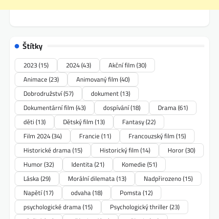
Štítky
2023
(15)
2024
(43)
Akční film
(30)
Animace
(23)
Animovaný film
(40)
Dobrodružství
(57)
dokument
(13)
Dokumentární film
(43)
dospívání
(18)
Drama
(61)
děti
(13)
Dětský film
(13)
Fantasy
(22)
Film 2024
(34)
Francie
(11)
Francouzský film
(15)
Historické drama
(15)
Historický film
(14)
Horor
(30)
Humor
(32)
Identita
(21)
Komedie
(51)
Láska
(29)
Morální dilemata
(13)
Nadpřirozeno
(15)
Napětí
(17)
odvaha
(18)
Pomsta
(12)
psychologické drama
(15)
Psychologický thriller
(23)