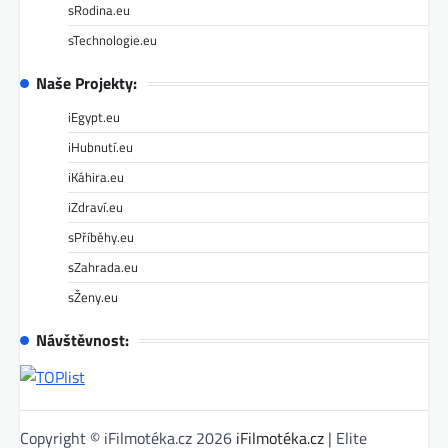
sRodina.eu
sTechnologie.eu
Naše Projekty:
iEgypt.eu
iHubnutí.eu
iKáhira.eu
iZdraví.eu
sPříběhy.eu
sZahrada.eu
sŽeny.eu
Návštěvnost:
Copyright © iFilmotéka.cz 2026
iFilmotéka.cz
| Elite