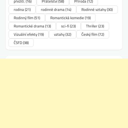
přežití.
(16)
Přátelství
(58)
Příroda
(12)
rodina
(21)
rodinné drama
(14)
Rodinné vztahy
(30)
Rodinný film
(51)
Romantická komedie
(19)
Romantické drama
(13)
sci-fi
(23)
Thriller
(23)
Vizuální efekty
(19)
vztahy
(32)
Český film
(72)
ČSFD
(38)