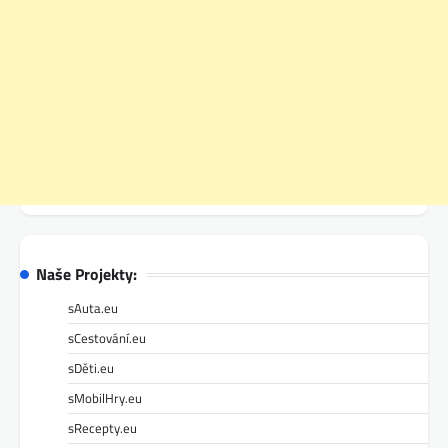
Naše Projekty:
sAuta.eu
sCestování.eu
sDěti.eu
sMobilHry.eu
sRecepty.eu