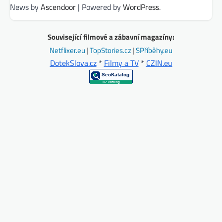
News by
Ascendoor
| Powered by
WordPress
.
Související filmové a zábavní magazíny:
Netflixer.eu
|
TopStories.cz
|
SPříběhy.eu
DotekSlova.cz
*
Filmy a TV
*
CZIN.eu