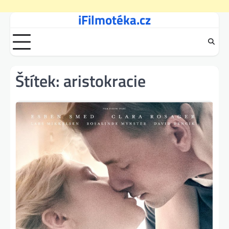
iFilmotéka.cz
Skip
to
content
Štítek:
aristokracie