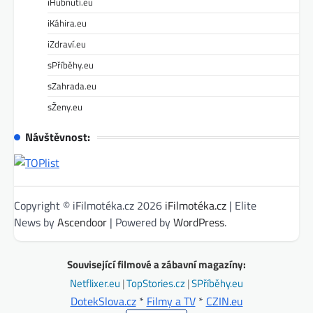
iHubnutí.eu
iKáhira.eu
iZdraví.eu
sPříběhy.eu
sZahrada.eu
sŽeny.eu
Návštěvnost:
Copyright © iFilmotéka.cz 2026
iFilmotéka.cz
| Elite
News by
Ascendoor
| Powered by
WordPress
.
Související filmové a zábavní magazíny:
Netflixer.eu
|
TopStories.cz
|
SPříběhy.eu
DotekSlova.cz
*
Filmy a TV
*
CZIN.eu