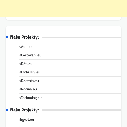
Naše Projekty:
sAuta.eu
sCestování.eu
sDěti.eu
sMobilHry.eu
sRecepty.eu
sRodina.eu
sTechnologie.eu
Naše Projekty:
iEgypt.eu