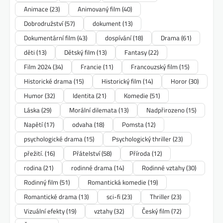
Animace
(23)
Animovaný film
(40)
Dobrodružství
(57)
dokument
(13)
Dokumentární film
(43)
dospívání
(18)
Drama
(61)
děti
(13)
Dětský film
(13)
Fantasy
(22)
Film 2024
(34)
Francie
(11)
Francouzský film
(15)
Historické drama
(15)
Historický film
(14)
Horor
(30)
Humor
(32)
Identita
(21)
Komedie
(51)
Láska
(29)
Morální dilemata
(13)
Nadpřirozeno
(15)
Napětí
(17)
odvaha
(18)
Pomsta
(12)
psychologické drama
(15)
Psychologický thriller
(23)
přežití.
(16)
Přátelství
(58)
Příroda
(12)
rodina
(21)
rodinné drama
(14)
Rodinné vztahy
(30)
Rodinný film
(51)
Romantická komedie
(19)
Romantické drama
(13)
sci-fi
(23)
Thriller
(23)
Vizuální efekty
(19)
vztahy
(32)
Český film
(72)