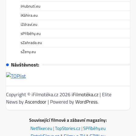
iHubnutí.eu
iKáhira.eu
iZdraví.eu
sPříběhy.eu
sZahrada.eu
sŽeny.eu
Návštěvnost:
Copyright © iFilmotéka.cz 2026
iFilmotéka.cz
| Elite
News by
Ascendoor
| Powered by
WordPress
.
Související filmové a zábavní magazíny:
Netflixer.eu
|
TopStories.cz
|
SPříběhy.eu
DotekSlova.cz
*
Filmy a TV
*
CZIN.eu