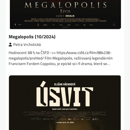
Megalopolis (10/2024)
Petra Vrchotická
Hodnocení: 68 % na ČSFD ->> https://www.csfd.cz/film/884238-
megalopolis/prehled/ Film Megalopolis, režírovaný legendárním
Francisem Fordem Coppolou, je epické sci-fi drama, které se…