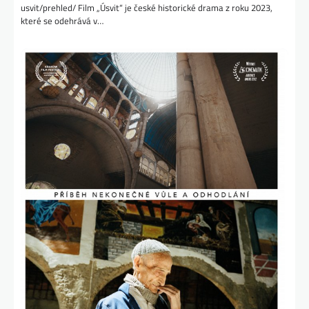
usvit/prehled/ Film „Úsvit“ je české historické drama z roku 2023,
které se odehrává v…