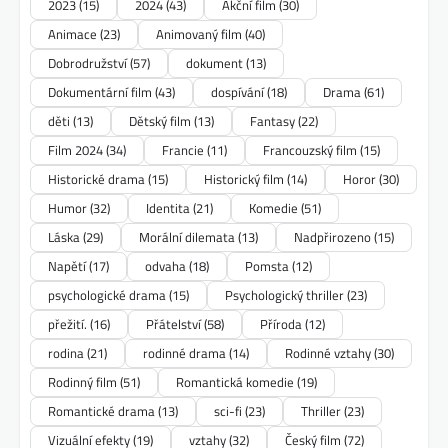
2023
(15)
2024
(43)
Akční film
(30)
Animace
(23)
Animovaný film
(40)
Dobrodružství
(57)
dokument
(13)
Dokumentární film
(43)
dospívání
(18)
Drama
(61)
děti
(13)
Dětský film
(13)
Fantasy
(22)
Film 2024
(34)
Francie
(11)
Francouzský film
(15)
Historické drama
(15)
Historický film
(14)
Horor
(30)
Humor
(32)
Identita
(21)
Komedie
(51)
Láska
(29)
Morální dilemata
(13)
Nadpřirozeno
(15)
Napětí
(17)
odvaha
(18)
Pomsta
(12)
psychologické drama
(15)
Psychologický thriller
(23)
přežití.
(16)
Přátelství
(58)
Příroda
(12)
rodina
(21)
rodinné drama
(14)
Rodinné vztahy
(30)
Rodinný film
(51)
Romantická komedie
(19)
Romantické drama
(13)
sci-fi
(23)
Thriller
(23)
Vizuální efekty
(19)
vztahy
(32)
Český film
(72)