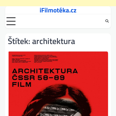
iFilmotéka.cz
Skip
to
content
Štítek:
architektura