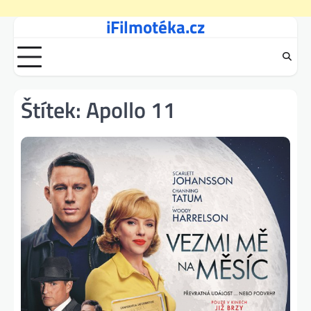
iFilmotéka.cz
Skip
to
content
Štítek:
Apollo 11