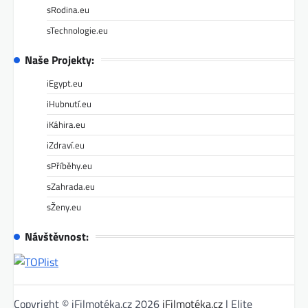
sRodina.eu
sTechnologie.eu
Naše Projekty:
iEgypt.eu
iHubnutí.eu
iKáhira.eu
iZdraví.eu
sPříběhy.eu
sZahrada.eu
sŽeny.eu
Návštěvnost:
Copyright © iFilmotéka.cz 2026
iFilmotéka.cz
| Elite