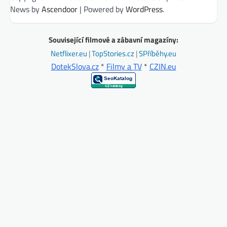
News by
Ascendoor
| Powered by
WordPress
.
Související filmové a zábavní magazíny:
Netflixer.eu
|
TopStories.cz
|
SPříběhy.eu
DotekSlova.cz
*
Filmy a TV
*
CZIN.eu