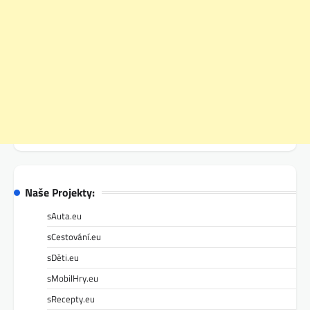
Naše Projekty:
sAuta.eu
sCestování.eu
sDěti.eu
sMobilHry.eu
sRecepty.eu