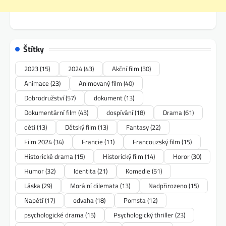
Štítky
2023
(15)
2024
(43)
Akční film
(30)
Animace
(23)
Animovaný film
(40)
Dobrodružství
(57)
dokument
(13)
Dokumentární film
(43)
dospívání
(18)
Drama
(61)
děti
(13)
Dětský film
(13)
Fantasy
(22)
Film 2024
(34)
Francie
(11)
Francouzský film
(15)
Historické drama
(15)
Historický film
(14)
Horor
(30)
Humor
(32)
Identita
(21)
Komedie
(51)
Láska
(29)
Morální dilemata
(13)
Nadpřirozeno
(15)
Napětí
(17)
odvaha
(18)
Pomsta
(12)
psychologické drama
(15)
Psychologický thriller
(23)