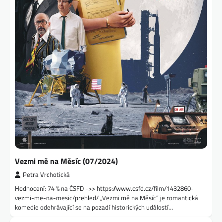
Vezmi mě na Měsíc (07/2024)
Petra Vrchotická
Hodnocení: 74 % na ČSFD ->> https://www.csfd.cz/film/1432860-
vezmi-me-na-mesic/prehled/ „Vezmi mě na Měsíc“ je romantická
komedie odehrávající se na pozadí historických událostí…