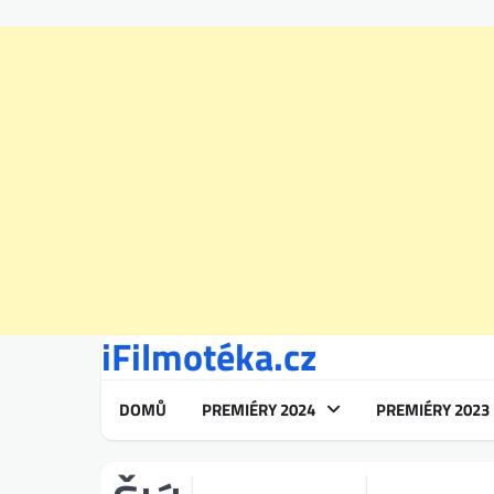
iFilmotéka.cz
Skip
to
content
DOMŮ
PREMIÉRY 2024
PREMIÉRY 2023