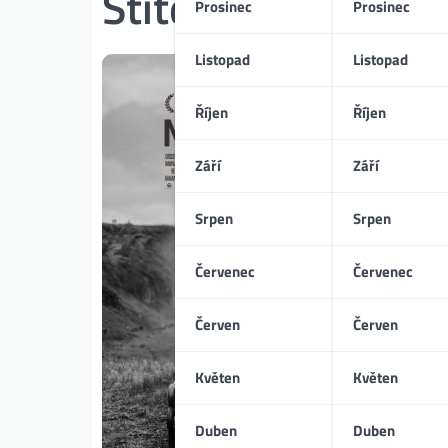
Štítek:
Antonio Al
Prosinec
Prosinec
Listopad
Listopad
Říjen
Říjen
Září
Září
Srpen
Srpen
Červenec
Červenec
Červen
Červen
Květen
Květen
Duben
Duben