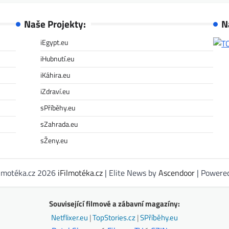
Naše Projekty:
N
iEgypt.eu
iHubnutí.eu
iKáhira.eu
iZdraví.eu
sPříběhy.eu
sZahrada.eu
sŽeny.eu
ilmotéka.cz 2026
iFilmotéka.cz
| Elite News by
Ascendoor
| Powere
Související filmové a zábavní magazíny:
Netflixer.eu
|
TopStories.cz
|
SPříběhy.eu