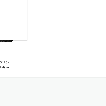
43123-
talská