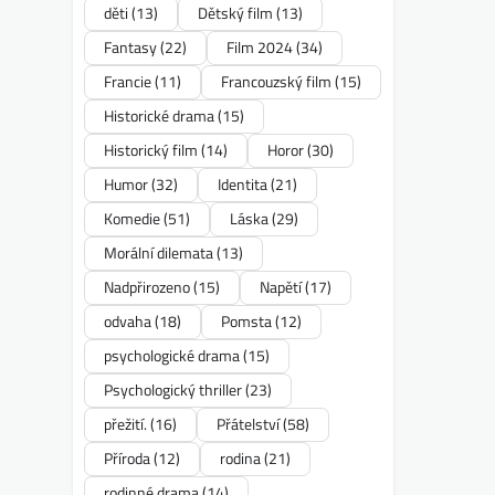
děti
(13)
Dětský film
(13)
Fantasy
(22)
Film 2024
(34)
Francie
(11)
Francouzský film
(15)
Historické drama
(15)
Historický film
(14)
Horor
(30)
Humor
(32)
Identita
(21)
Komedie
(51)
Láska
(29)
Morální dilemata
(13)
Nadpřirozeno
(15)
Napětí
(17)
odvaha
(18)
Pomsta
(12)
psychologické drama
(15)
Psychologický thriller
(23)
přežití.
(16)
Přátelství
(58)
Příroda
(12)
rodina
(21)
rodinné drama
(14)