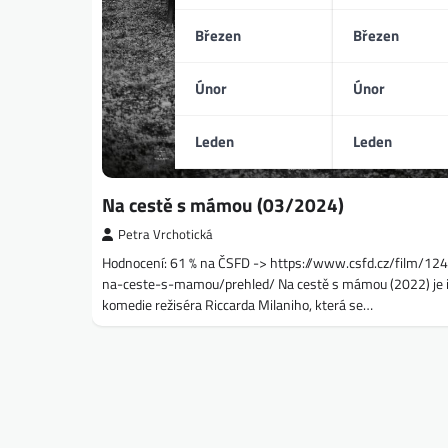
Březen
Březen
Únor
Únor
Leden
Leden
Na cestě s mámou (03/2024)
Petra Vrchotická
Hodnocení: 61 % na ČSFD -> https://www.csfd.cz/film/12
na-ceste-s-mamou/prehled/ Na cestě s mámou (2022) je i
komedie režiséra Riccarda Milaniho, která se…