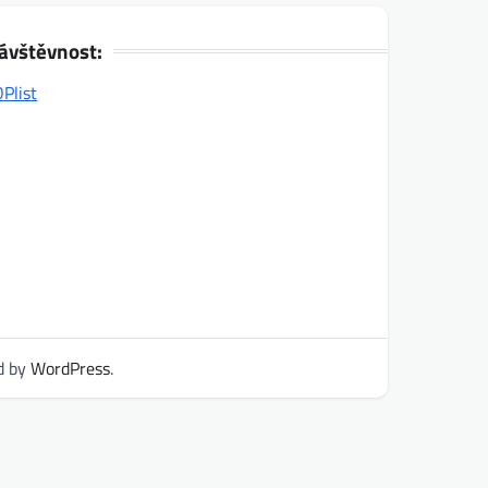
ávštěvnost:
d by
WordPress
.