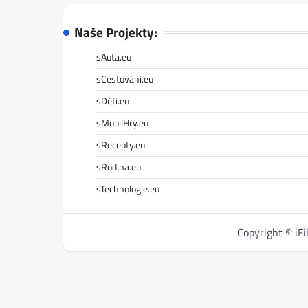
Naše Projekty:
sAuta.eu
sCestování.eu
sDěti.eu
sMobilHry.eu
sRecepty.eu
sRodina.eu
sTechnologie.eu
Copyright © iF