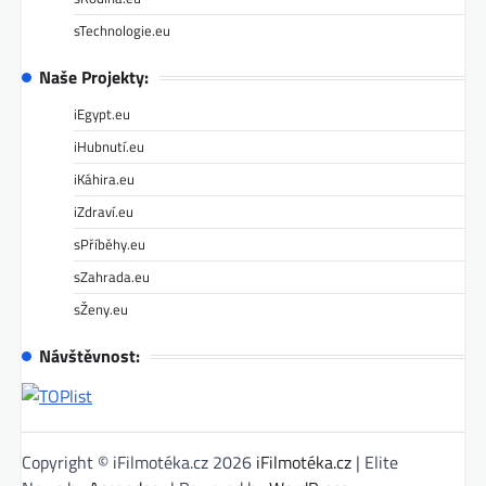
sTechnologie.eu
Naše Projekty:
iEgypt.eu
iHubnutí.eu
iKáhira.eu
iZdraví.eu
sPříběhy.eu
sZahrada.eu
sŽeny.eu
Návštěvnost:
Copyright © iFilmotéka.cz 2026
iFilmotéka.cz
| Elite