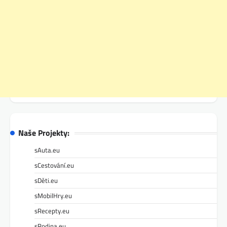
Naše Projekty:
sAuta.eu
sCestování.eu
sDěti.eu
sMobilHry.eu
sRecepty.eu
sRodina.eu