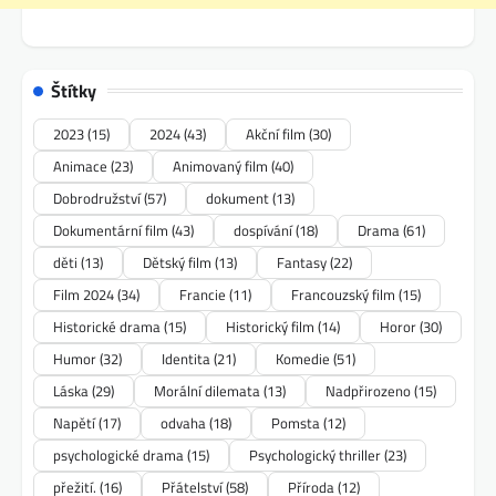
Štítky
2023
(15)
2024
(43)
Akční film
(30)
Animace
(23)
Animovaný film
(40)
Dobrodružství
(57)
dokument
(13)
Dokumentární film
(43)
dospívání
(18)
Drama
(61)
děti
(13)
Dětský film
(13)
Fantasy
(22)
Film 2024
(34)
Francie
(11)
Francouzský film
(15)
Historické drama
(15)
Historický film
(14)
Horor
(30)
Humor
(32)
Identita
(21)
Komedie
(51)
Láska
(29)
Morální dilemata
(13)
Nadpřirozeno
(15)
Napětí
(17)
odvaha
(18)
Pomsta
(12)
psychologické drama
(15)
Psychologický thriller
(23)
přežití.
(16)
Přátelství
(58)
Příroda
(12)