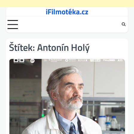
iFilmotéka.cz
Skip
to
content
Štítek:
Antonín Holý