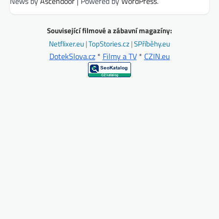
News by
Ascendoor
| Powered by
WordPress
.
Související filmové a zábavní magazíny:
Netflixer.eu
|
TopStories.cz
|
SPříběhy.eu
DotekSlova.cz
*
Filmy a TV
*
CZIN.eu