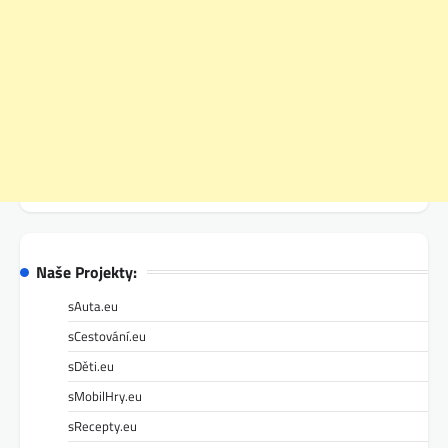
Naše Projekty:
sAuta.eu
sCestování.eu
sDěti.eu
sMobilHry.eu
sRecepty.eu