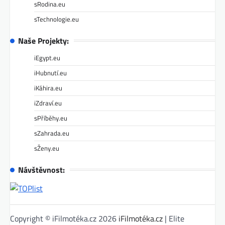
sRodina.eu
sTechnologie.eu
Naše Projekty:
iEgypt.eu
iHubnutí.eu
iKáhira.eu
iZdraví.eu
sPříběhy.eu
sZahrada.eu
sŽeny.eu
Návštěvnost:
Copyright © iFilmotéka.cz 2026
iFilmotéka.cz
| Elite