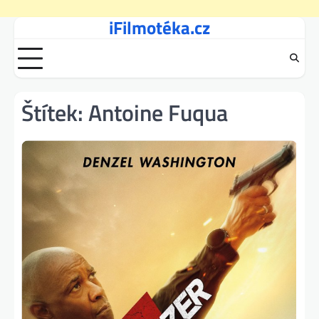
iFilmotéka.cz
Skip
to
content
Štítek:
Antoine Fuqua