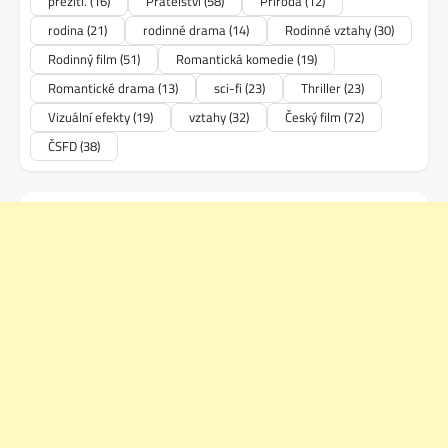
přežití.
(16)
Přátelství
(58)
Příroda
(12)
rodina
(21)
rodinné drama
(14)
Rodinné vztahy
(30)
Rodinný film
(51)
Romantická komedie
(19)
Romantické drama
(13)
sci-fi
(23)
Thriller
(23)
Vizuální efekty
(19)
vztahy
(32)
Český film
(72)
ČSFD
(38)