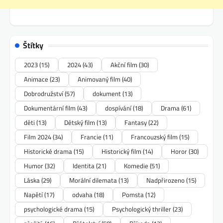
Štítky
2023
(15)
2024
(43)
Akční film
(30)
Animace
(23)
Animovaný film
(40)
Dobrodružství
(57)
dokument
(13)
Dokumentární film
(43)
dospívání
(18)
Drama
(61)
děti
(13)
Dětský film
(13)
Fantasy
(22)
Film 2024
(34)
Francie
(11)
Francouzský film
(15)
Historické drama
(15)
Historický film
(14)
Horor
(30)
Humor
(32)
Identita
(21)
Komedie
(51)
Láska
(29)
Morální dilemata
(13)
Nadpřirozeno
(15)
Napětí
(17)
odvaha
(18)
Pomsta
(12)
psychologické drama
(15)
Psychologický thriller
(23)