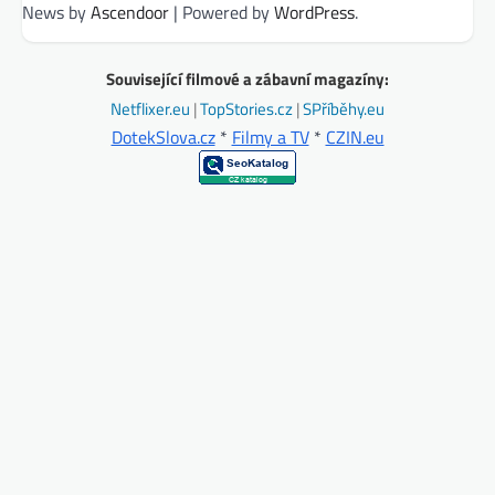
News by
Ascendoor
| Powered by
WordPress
.
Související filmové a zábavní magazíny:
Netflixer.eu
|
TopStories.cz
|
SPříběhy.eu
DotekSlova.cz
*
Filmy a TV
*
CZIN.eu