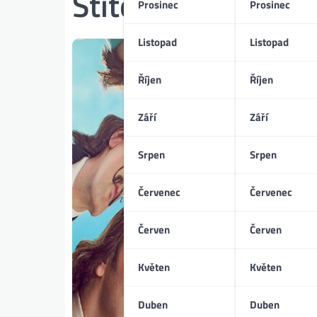
Štítek:
Anaïs Dem
Prosinec
Prosinec
Listopad
Listopad
Říjen
Říjen
Září
Září
Srpen
Srpen
Červenec
Červenec
Červen
Červen
Květen
Květen
Duben
Duben