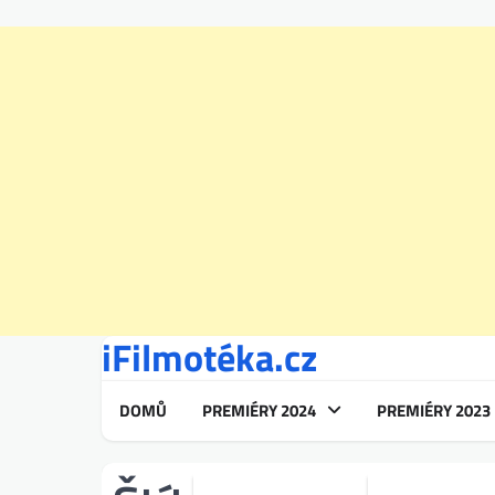
iFilmotéka.cz
Skip
to
content
DOMŮ
PREMIÉRY 2024
PREMIÉRY 2023