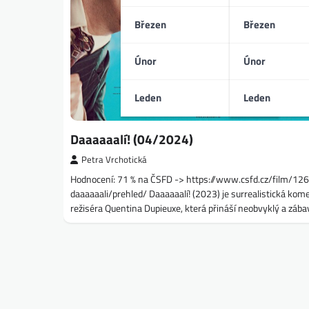
Březen
Březen
Únor
Únor
Leden
Leden
Daaaaaalí! (04/2024)
Petra Vrchotická
Hodnocení: 71 % na ČSFD -> https://www.csfd.cz/film/12
daaaaaali/prehled/ Daaaaaalí! (2023) je surrealistická kom
režiséra Quentina Dupieuxe, která přináší neobvyklý a záb