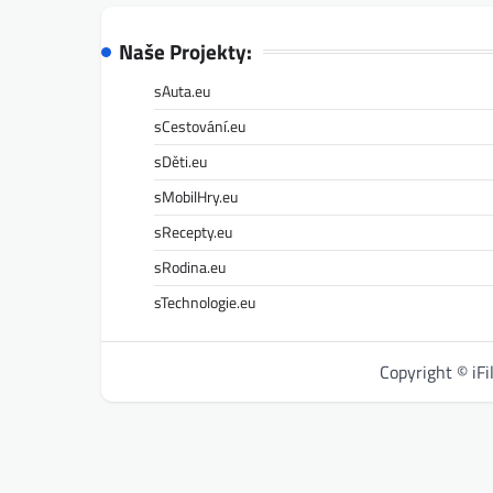
Naše Projekty:
sAuta.eu
sCestování.eu
sDěti.eu
sMobilHry.eu
sRecepty.eu
sRodina.eu
sTechnologie.eu
Copyright © iF