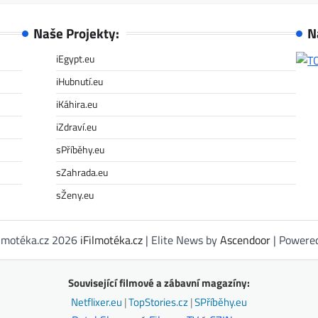
Naše Projekty:
N
iEgypt.eu
iHubnutí.eu
iKáhira.eu
iZdraví.eu
sPříběhy.eu
sZahrada.eu
sŽeny.eu
ilmotéka.cz 2026
iFilmotéka.cz
| Elite News by
Ascendoor
| Powere
Související filmové a zábavní magazíny:
Netflixer.eu
|
TopStories.cz
|
SPříběhy.eu