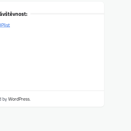
ávštěvnost:
d by
WordPress
.