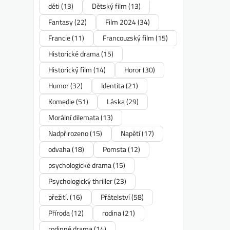
děti
(13)
Dětský film
(13)
Fantasy
(22)
Film 2024
(34)
Francie
(11)
Francouzský film
(15)
Historické drama
(15)
Historický film
(14)
Horor
(30)
Humor
(32)
Identita
(21)
Komedie
(51)
Láska
(29)
Morální dilemata
(13)
Nadpřirozeno
(15)
Napětí
(17)
odvaha
(18)
Pomsta
(12)
psychologické drama
(15)
Psychologický thriller
(23)
přežití.
(16)
Přátelství
(58)
Příroda
(12)
rodina
(21)
rodinné drama
(14)