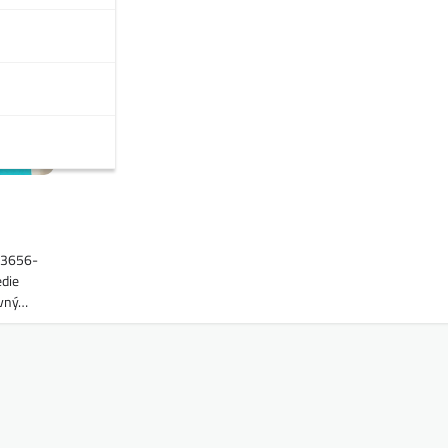
63656-
edie
avný…