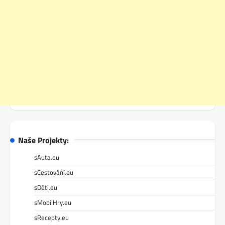
Naše Projekty:
sAuta.eu
sCestování.eu
sDěti.eu
sMobilHry.eu
sRecepty.eu