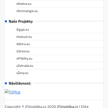
sRodina.eu
sTechnologie.eu
Naše Projekty:
iEgypt.eu
iHubnutí.eu
iKáhira.eu
iZdraví.eu
sPříběhy.eu
sZahrada.eu
sŽeny.eu
Návštěvnost:
Copyright © iFilmotéka.cz 2026
iFilmotéka.cz
| Elite