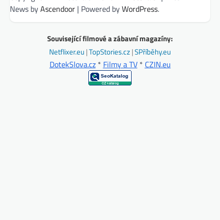
News by
Ascendoor
| Powered by
WordPress
.
Související filmové a zábavní magazíny:
Netflixer.eu
|
TopStories.cz
|
SPříběhy.eu
DotekSlova.cz
*
Filmy a TV
*
CZIN.eu