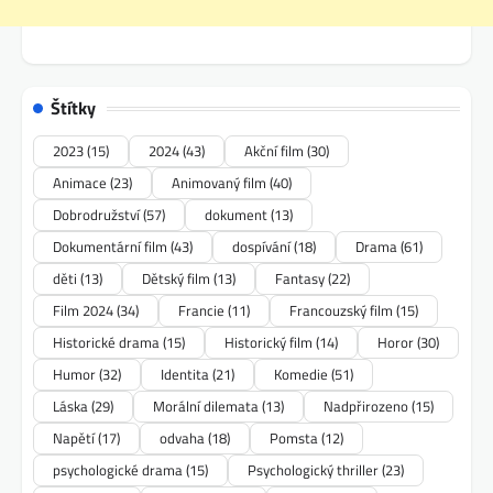
Štítky
2023
(15)
2024
(43)
Akční film
(30)
Animace
(23)
Animovaný film
(40)
Dobrodružství
(57)
dokument
(13)
Dokumentární film
(43)
dospívání
(18)
Drama
(61)
děti
(13)
Dětský film
(13)
Fantasy
(22)
Film 2024
(34)
Francie
(11)
Francouzský film
(15)
Historické drama
(15)
Historický film
(14)
Horor
(30)
Humor
(32)
Identita
(21)
Komedie
(51)
Láska
(29)
Morální dilemata
(13)
Nadpřirozeno
(15)
Napětí
(17)
odvaha
(18)
Pomsta
(12)
psychologické drama
(15)
Psychologický thriller
(23)