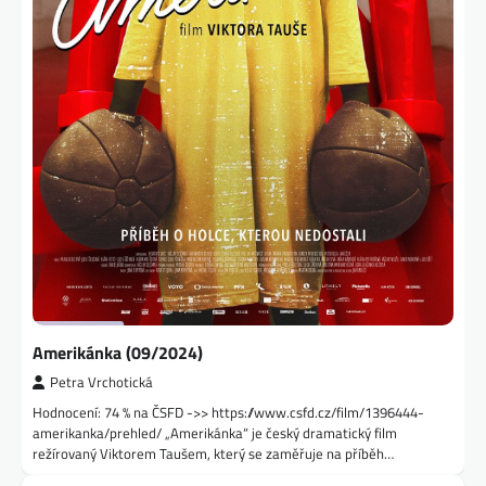
Amerikánka (09/2024)
Petra Vrchotická
Hodnocení: 74 % na ČSFD ->> https://www.csfd.cz/film/1396444-
amerikanka/prehled/ „Amerikánka“ je český dramatický film
režírovaný Viktorem Taušem, který se zaměřuje na příběh…