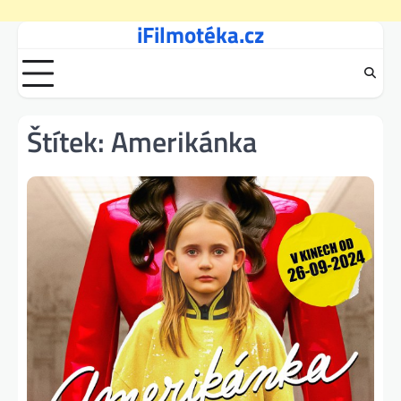
iFilmotéka.cz
Skip
to
content
Štítek:
Amerikánka