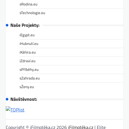
sRodina.eu
sTechnologie.eu
Naše Projekty:
iEgypt.eu
iHubnutí.eu
iKáhira.eu
iZdraví.eu
sPříběhy.eu
sZahrada.eu
sŽeny.eu
Návštěvnost:
Copyright © iFilmotéka.cz 2026
iFilmotéka.cz
| Elite