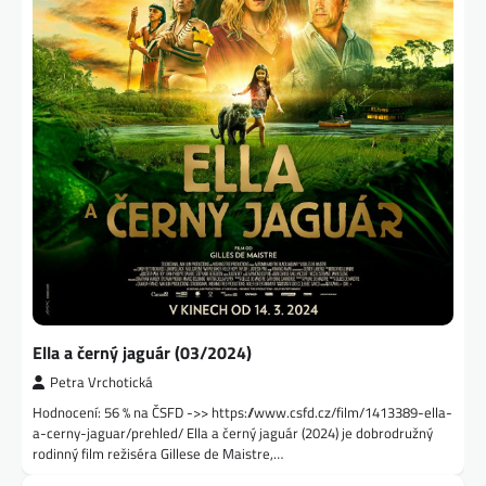
Ella a černý jaguár (03/2024)
Petra Vrchotická
Hodnocení: 56 % na ČSFD ->> https://www.csfd.cz/film/1413389-ella-
a-cerny-jaguar/prehled/ Ella a černý jaguár (2024) je dobrodružný
rodinný film režiséra Gillese de Maistre,…