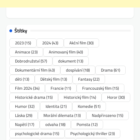
Štítky
2023
(15)
2024
(43)
Akční film
(30)
Animace
(23)
Animovaný film
(40)
Dobrodružství
(57)
dokument
(13)
Dokumentární film
(43)
dospívání
(18)
Drama
(61)
děti
(13)
Dětský film
(13)
Fantasy
(22)
Film 2024
(34)
Francie
(11)
Francouzský film
(15)
Historické drama
(15)
Historický film
(14)
Horor
(30)
Humor
(32)
Identita
(21)
Komedie
(51)
Láska
(29)
Morální dilemata
(13)
Nadpřirozeno
(15)
Napětí
(17)
odvaha
(18)
Pomsta
(12)
psychologické drama
(15)
Psychologický thriller
(23)