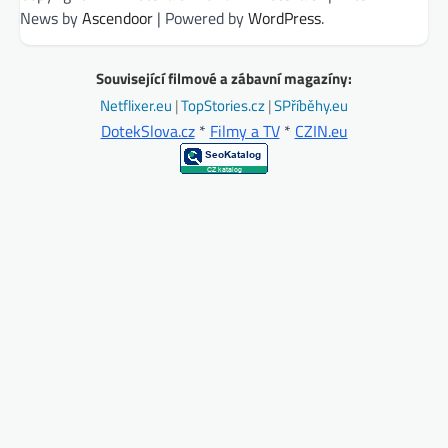
News by
Ascendoor
| Powered by
WordPress
.
Související filmové a zábavní magazíny:
Netflixer.eu
|
TopStories.cz
|
SPříběhy.eu
DotekSlova.cz
*
Filmy a TV
*
CZIN.eu