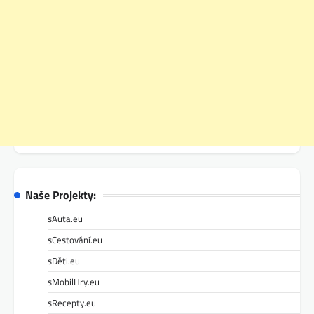
Naše Projekty:
sAuta.eu
sCestování.eu
sDěti.eu
sMobilHry.eu
sRecepty.eu