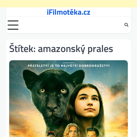
iFilmotéka.cz
Skip
to
content
Štítek:
amazonský prales