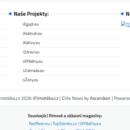
Naše Projekty:
N
iEgypt.eu
iHubnutí.eu
iKáhira.eu
iZdraví.eu
sPříběhy.eu
sZahrada.eu
sŽeny.eu
ilmotéka.cz 2026
iFilmotéka.cz
| Elite News by
Ascendoor
| Powere
Související filmové a zábavní magazíny:
Netflixer.eu
|
TopStories.cz
|
SPříběhy.eu