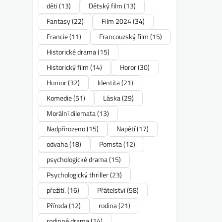
děti
(13)
Dětský film
(13)
Fantasy
(22)
Film 2024
(34)
Francie
(11)
Francouzský film
(15)
Historické drama
(15)
Historický film
(14)
Horor
(30)
Humor
(32)
Identita
(21)
Komedie
(51)
Láska
(29)
Morální dilemata
(13)
Nadpřirozeno
(15)
Napětí
(17)
odvaha
(18)
Pomsta
(12)
psychologické drama
(15)
Psychologický thriller
(23)
přežití.
(16)
Přátelství
(58)
Příroda
(12)
rodina
(21)
rodinné drama
(14)