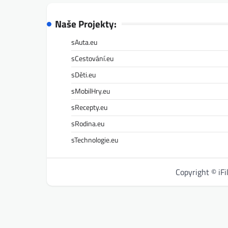
Naše Projekty:
sAuta.eu
sCestování.eu
sDěti.eu
sMobilHry.eu
sRecepty.eu
sRodina.eu
sTechnologie.eu
Copyright © iF