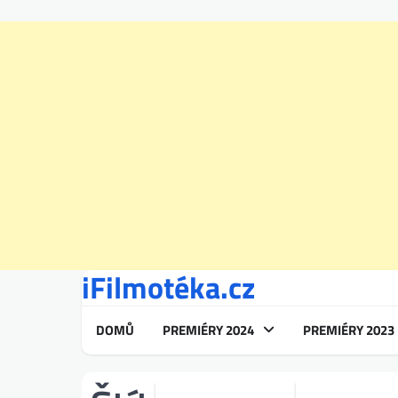
iFilmotéka.cz
Skip
to
content
DOMŮ
PREMIÉRY 2024
PREMIÉRY 2023