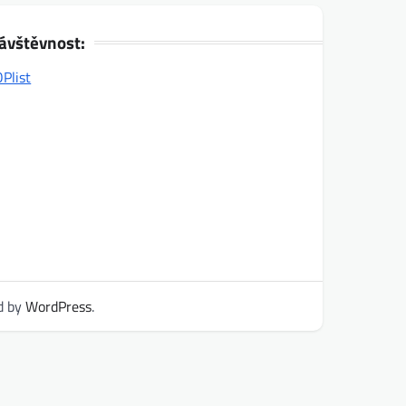
ávštěvnost:
d by
WordPress
.