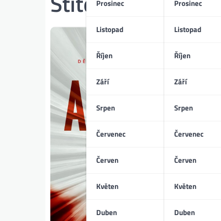
Štítek:
akční horo
Prosinec
Prosinec
Listopad
Listopad
Říjen
Říjen
Září
Září
Srpen
Srpen
Červenec
Červenec
Červen
Červen
Květen
Květen
Duben
Duben