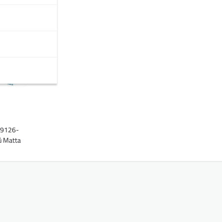
59126-
rů Matta